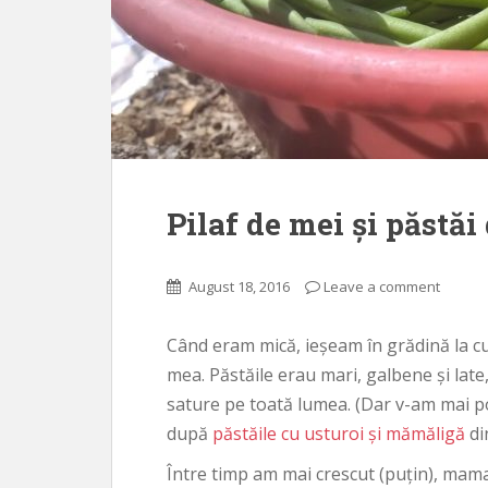
Pilaf de mei și păstăi
August 18, 2016
Leave a comment
Când eram mică, ieșeam în grădină la c
mea. Păstăile erau mari, galbene și lat
sature pe toată lumea. (Dar v-am mai po
după
păstăile cu usturoi și mămăligă
din
Între timp am mai crescut (puțin), mama