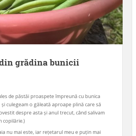
 din grădina bunicii
ules de păstăi proaspete împreună cu bunica
e, și culegeam o găleată aproape plină care să
vestit despre asta și anul trecut, când salivam
 copilărie.)
ia nu mai este, iar rețetarul meu e puțin mai