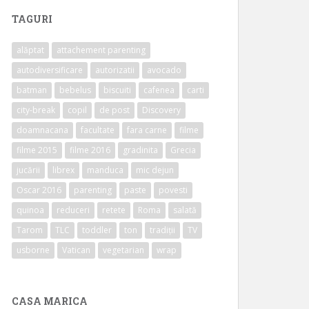
TAGURI
alăptat
attachement parenting
autodiversificare
autorizatii
avocado
batman
bebelus
biscuiti
cafenea
carti
city-break
copil
de post
Discovery
doamnacana
facultate
fara carne
filme
filme 2015
filme 2016
gradinita
Grecia
jucării
librex
manduca
mic dejun
Oscar 2016
parenting
paste
povesti
quinoa
reduceri
retete
Roma
salată
Tarom
TLC
toddler
ton
tradiții
TV
usborne
Vatican
vegetarian
wrap
CASA MARICA