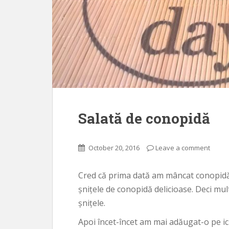
Salată de conopidă
October 20, 2016
Leave a comment
Cred că prima dată am mâncat conopidă în
șnițele de conopidă delicioase. Deci mu
șnițele.
Apoi încet-încet am mai adăugat-o pe ici