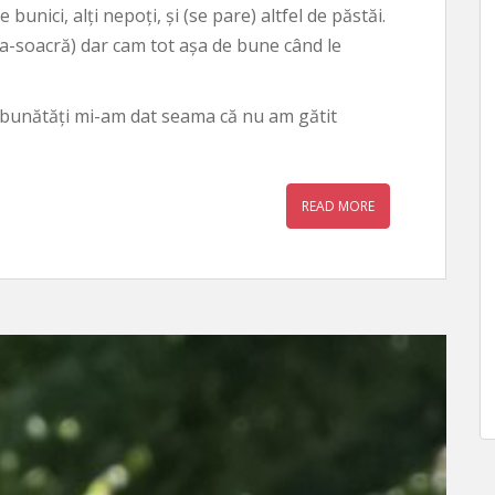
 bunici, alți nepoți, și (se pare) altfel de păstăi.
ma-soacră) dar cam tot așa de bune când le
u bunătăți mi-am dat seama că nu am gătit
READ MORE