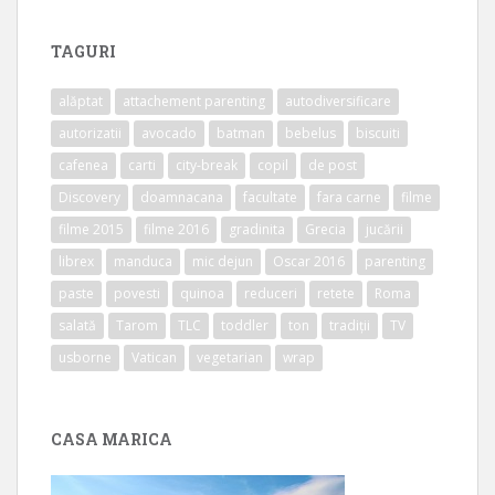
TAGURI
alăptat
attachement parenting
autodiversificare
autorizatii
avocado
batman
bebelus
biscuiti
cafenea
carti
city-break
copil
de post
Discovery
doamnacana
facultate
fara carne
filme
filme 2015
filme 2016
gradinita
Grecia
jucării
librex
manduca
mic dejun
Oscar 2016
parenting
paste
povesti
quinoa
reduceri
retete
Roma
salată
Tarom
TLC
toddler
ton
tradiții
TV
usborne
Vatican
vegetarian
wrap
CASA MARICA