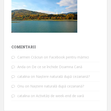
COMENTARII
Carmen Crăciun
on
Facebook pentru mămici
Anda
on
De ce se închide Doamna Cană
catalina
on
Naștere naturală după cezariană?
Onu
on
Naștere naturală după cezariană?
catalina
on
Activități de week-end de vară