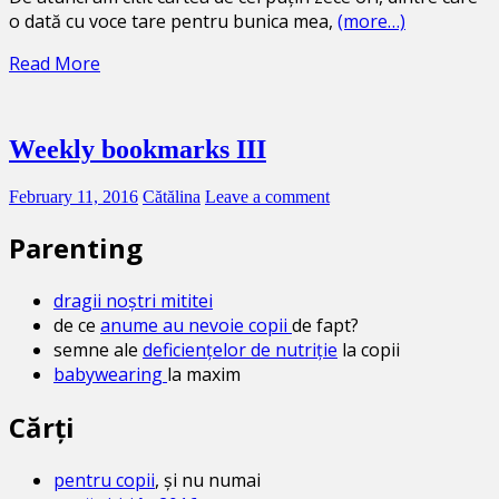
o dată cu voce tare pentru bunica mea,
(more…)
Read More
Weekly bookmarks III
February 11, 2016
Cătălina
Leave a comment
Parenting
dragii noștri mititei
de ce
anume au nevoie copii
de fapt?
semne ale
deficiențelor de nutriție
la copii
babywearing
la maxim
Cărți
pentru copii
, și nu numai