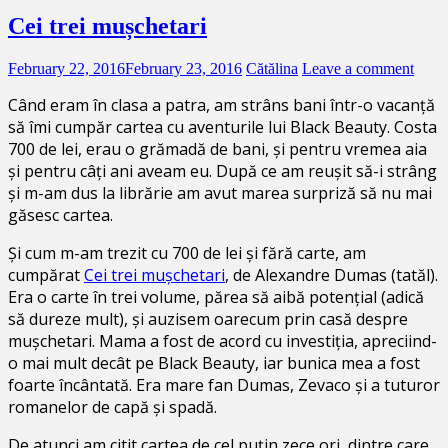
Cei trei mușchetari
February 22, 2016
February 23, 2016
Cătălina
Leave a comment
Când eram în clasa a patra, am strâns bani într-o vacanță
să îmi cumpăr cartea cu aventurile lui Black Beauty. Costa
700 de lei, erau o grămadă de bani, și pentru vremea aia
și pentru câți ani aveam eu. După ce am reușit să-i strâng
și m-am dus la librărie am avut marea surpriză să nu mai
găsesc cartea.
Și cum m-am trezit cu 700 de lei și fără carte, am
cumpărat
Cei trei mușchetari
, de Alexandre Dumas (tatăl).
Era o carte în trei volume, părea să aibă potențial (adică
să dureze mult), și auzisem oarecum prin casă despre
mușchetari. Mama a fost de acord cu investiția, apreciind-
o mai mult decât pe Black Beauty, iar bunica mea a fost
foarte încântată. Era mare fan Dumas, Zevaco și a tuturor
romanelor de capă și spadă.
De atunci am citit cartea de cel puțin zece ori, dintre care