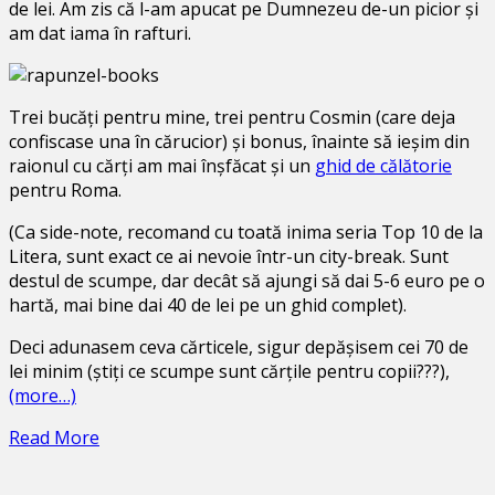
de lei. Am zis că l-am apucat pe Dumnezeu de-un picior și
am dat iama în rafturi.
Trei bucăți pentru mine, trei pentru Cosmin (care deja
confiscase una în cărucior) și bonus, înainte să ieșim din
raionul cu cărți am mai înșfăcat și un
ghid de călătorie
pentru Roma.
(Ca side-note, recomand cu toată inima seria Top 10 de la
Litera, sunt exact ce ai nevoie într-un city-break. Sunt
destul de scumpe, dar decât să ajungi să dai 5-6 euro pe o
hartă, mai bine dai 40 de lei pe un ghid complet).
Deci adunasem ceva cărticele, sigur depășisem cei 70 de
lei minim (știți ce scumpe sunt cărțile pentru copii???),
(more…)
Read More