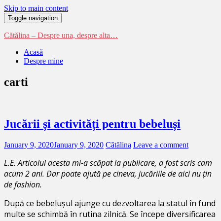
Skip to main content
Toggle navigation
Cătălina – Despre una, despre alta…
Acasă
Despre mine
carti
Jucării și activități pentru bebeluși
January 9, 2020
January 9, 2020
Cătălina
Leave a comment
L.E. Articolul acesta mi-a scăpat la publicare, a fost scris cam
acum 2 ani. Dar poate ajută pe cineva, jucăriile de aici nu țin
de fashion.
După ce bebelușul ajunge cu dezvoltarea la statul în fund
multe se schimbă în rutina zilnică. Se începe diversificarea