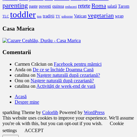
parenting
Roma
retete
paste
povesti
quinoa
salată
Tarom
reduceri
toddler
vegetarian
tradiții
Vatican
wrap
TLC
ton
TV
usborne
Casa Marica
Comentarii
Carmen Crăciun
on
Facebook pentru mămici
Anda
on
De ce se închide Doamna Cană
catalina
on
Naștere naturală după cezariană?
Onu
on
Naștere naturală după cezariană?
catalina
on
Activități de week-end de vară
Acasă
Despre mine
sparkling Theme by
Colorlib
Powered by
WordPress
This website uses cookies to improve your experience. We'll assume
you're ok with this, but you can opt-out if you wish.
Cookie
settings
ACCEPT