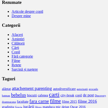
Rezumate
Articole despre copil
Despre mine
Categorii
Afaceri
Amintiri
Călătorii
Cărți
Copil
Fără categorie
Filme
Retete
Sarcină și naștere
Taguri
attachement parenting
alăptat
autodiversificare
autorizatii
avocado
carti
bebelus
de post
biscuiti
cafenea
city-break
copil
batman
Discovery
filme
fara carne
filme 2016
facultate
filme 2015
doamnacana
jucării
gradinita
manduca
mic dejun
Oscar 2016
Grecia
librex