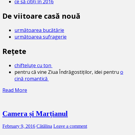
ce să citiți în 2016
De viitoare casă nouă
următoarea bucătărie
următoarea sufragerie
Rețete
chifteluțe cu ton
pentru că vine Ziua Îndrăgostiților, idei pentru
o
cină romantică
Read More
Camera și Marțianul
February 9, 2016
Cătălina
Leave a comment