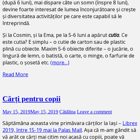
(după 6 luni), mai dispare câte un somn (înspre 8 luni),
devine foarte interesat de lumea înconjurătoare și crește
și diversitatea activităților pe care este capabil să le
întreprindă.
Și la Cosmin, și la Ema, pe la 5-6 luni a apărut
cutia
.
Ce
este cutia? E simplu – o cutie de carton sau de plastic
plină cu obiecte. Maxim 5-6 obiecte diferite – o jucărie, o
lingură de lemn, o batistă, o carte, o minge, o farfurie de
plastic, o șosetă etc.
(more…)
Read More
Cărți pentru copii
May 15, 2019
May 15, 2019
Cătălina
Leave a comment
Săptămâna aceasta vine primăvara cărților la Iași –
Librex
2019, între 15-19 mai la Palas Mall
. Așa că m-am gândit să
vă arăt ce cărți mai citim noi acasă cu copiii, poate vă