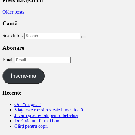
Posts navigation
Older posts
Caută
Search for:
Abonare
Email
Înscrie-ma
Recente
Ora “magică”
Viața este roz și roz este lumea toată
Jucării și activități pentru bebeluși
De Crăciun, fii mai bun
Cărți pentru copii