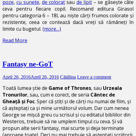
poze
,
cu sunete
,
de colorat
sau
de lipit
– se găsește câte
ceva pentru fiecare copil. Recomand editura Girasol
pentru categoria 6 – 18l, au niște cărți frumos colorate și
rezistente, ceea ce contează dacă vreți să rămâneți în
limite cu bugetul.
(more…)
Read More
Fantasy ne-GoT
April 26, 2016
April 26, 2016
Cătălina
Leave a comment
Toată lumea știe de
Game of Thrones
, sau
Urzeala
Tronurilor
, sau, cum e corect, de seria
Cântec de
Gheață și Foc
. Sper că știți și de cărți nu numai de film, și
că așteptați ca și mine următorul volum. Dar cum nenea
George se mișcă greu cu scrisul și cu editatul bibliilor din
Westeros, trebuie să ne umplem timpul cu ceva. Și vă
propun alte serii fantasy, mai scurte și deja terminate
(aproape toate). Deci nu mai trebuie să așteptați scriitorii