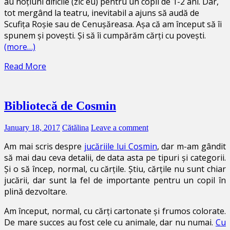
au noțiuni dificile (zic eu) pentru un copil de 1-2 ani. Dar,
tot mergând la teatru, inevitabil a ajuns să audă de
Scufița Roșie sau de Cenușăreasa. Așa că am început să îi
spunem și povești. Și să îi cumpărăm cărți cu povești.
(more…)
Read More
Bibliotecă de Cosmin
January 18, 2017
Cătălina
Leave a comment
Am mai scris despre
jucăriile lui Cosmin
, dar m-am gândit
să mai dau ceva detalii, de data asta pe tipuri și categorii.
Și o să încep, normal, cu cărțile. Știu, cărțile nu sunt chiar
jucării, dar sunt la fel de importante pentru un copil în
plină dezvoltare.
Am început, normal, cu cărți cartonate și frumos colorate.
De mare succes au fost cele cu animale, dar nu numai.
Cu