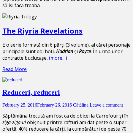
să își facă treaba.
The Riyria Revelations
E o serie formată din 6 părți (3 volume), al cărei personaje
principale sunt doi hoți,
Hadrian
și
Royce
. În urma unor
contracte buclucașe,
(more…)
Read More
Reduceri, reduceri
February 25, 2016
February 26, 2016
Cătălina
Leave a comment
Săptămâna trecută am fost ca de obicei la Carrefour și în
ziga-ziga-ul
obișnuit printre rafturi am dat peste o super
ofertă. 40% reducere la cărți, la cumpărături de peste 70