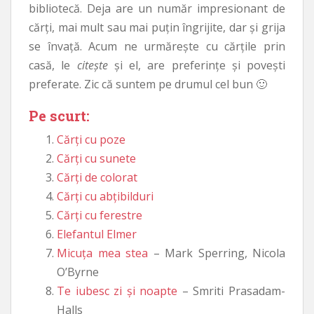
bibliotecă. Deja are un număr impresionant de
cărți, mai mult sau mai puțin îngrijite, dar și grija
se învață. Acum ne urmărește cu cărțile prin
casă, le
citește
și el, are preferințe și povești
preferate. Zic că suntem pe drumul cel bun 🙂
Pe scurt:
Cărți cu poze
Cărți cu sunete
Cărți de colorat
Cărți cu abțibilduri
Cărți cu ferestre
Elefantul Elmer
Micuța mea stea
– Mark Sperring, Nicola
O’Byrne
Te iubesc zi și noapte
– Smriti Prasadam-
Halls