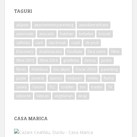
TAGURI
alăptat
attachement parenting
autodiversificare
autorizatii
avocado
batman
bebelus
biscuiti
cafenea
carti
city-break
copil
de post
Discovery
doamnacana
facultate
fara carne
filme
filme 2015
filme 2016
gradinita
Grecia
jucării
librex
manduca
mic dejun
Oscar 2016
parenting
paste
povesti
quinoa
reduceri
retete
Roma
salată
Tarom
TLC
toddler
ton
tradiții
TV
usborne
Vatican
vegetarian
wrap
CASA MARICA