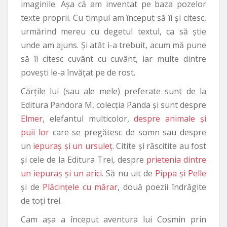
imaginile. Așa că am inventat pe baza pozelor
texte proprii. Cu timpul am început să îi și citesc,
urmărind mereu cu degetul textul, ca să știe
unde am ajuns. Și atât i-a trebuit, acum mă pune
să îi citesc cuvânt cu cuvânt, iar multe dintre
povești le-a învățat pe de rost.
Cărțile lui (sau ale mele) preferate sunt de la
Editura Pandora M, colecția Panda și sunt despre
Elmer
, elefantul multicolor,
despre animale și
puii lor
care se pregătesc de somn sau despre
un
iepuraș și un ursuleț
. Citite și răscitite au fost
și cele de la Editura Trei, despre
prietenia dintre
un iepuraș și un arici
. Să nu uit de
Pippa și Pelle
și de
Plăcințele cu mărar
, două poezii îndrăgite
de toți trei.
Cam așa a început aventura lui Cosmin prin