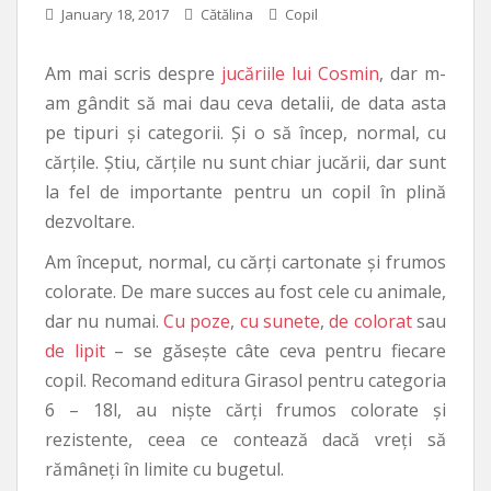
January 18, 2017
Cătălina
Copil
Am mai scris despre
jucăriile lui Cosmin
, dar m-
am gândit să mai dau ceva detalii, de data asta
pe tipuri și categorii. Și o să încep, normal, cu
cărțile. Știu, cărțile nu sunt chiar jucării, dar sunt
la fel de importante pentru un copil în plină
dezvoltare.
Am început, normal, cu cărți cartonate și frumos
colorate. De mare succes au fost cele cu animale,
dar nu numai.
Cu poze
,
cu sunete
,
de colorat
sau
de lipit
– se găsește câte ceva pentru fiecare
copil. Recomand editura Girasol pentru categoria
6 – 18l, au niște cărți frumos colorate și
rezistente, ceea ce contează dacă vreți să
rămâneți în limite cu bugetul.