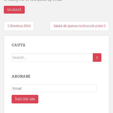
Post
Shoebox 2016
Salată de quinoa cu broccoli și ton
navigation
CAUTĂ
Search
for:
ABONARE
Email
ÎNSCRIE-MA