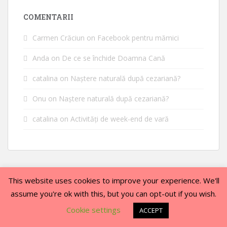
COMENTARII
Carmen Crăciun
on
Facebook pentru mămici
Anda
on
De ce se închide Doamna Cană
catalina
on
Naștere naturală după cezariană?
Onu
on
Naștere naturală după cezariană?
catalina
on
Activități de week-end de vară
This website uses cookies to improve your experience. We'll
assume you're ok with this, but you can opt-out if you wish.
ACASĂ
DESPRE MINE
Cookie settings
ACCEPT
sparkling Theme by
Colorlib
Powered by
WordPress