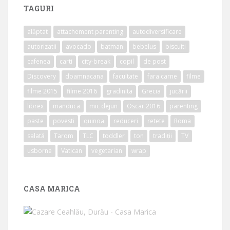
TAGURI
alăptat
attachement parenting
autodiversificare
autorizatii
avocado
batman
bebelus
biscuiti
cafenea
carti
city-break
copil
de post
Discovery
doamnacana
facultate
fara carne
filme
filme 2015
filme 2016
gradinita
Grecia
jucării
librex
manduca
mic dejun
Oscar 2016
parenting
paste
povesti
quinoa
reduceri
retete
Roma
salată
Tarom
TLC
toddler
ton
tradiții
TV
usborne
Vatican
vegetarian
wrap
CASA MARICA