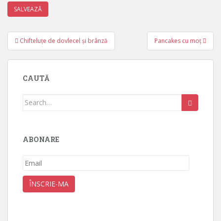
Post
Chifteluțe de dovlecel și brânză
Pancakes cu moț
navigation
CAUTĂ
Search
for:
ABONARE
Email
ÎNSCRIE-MA