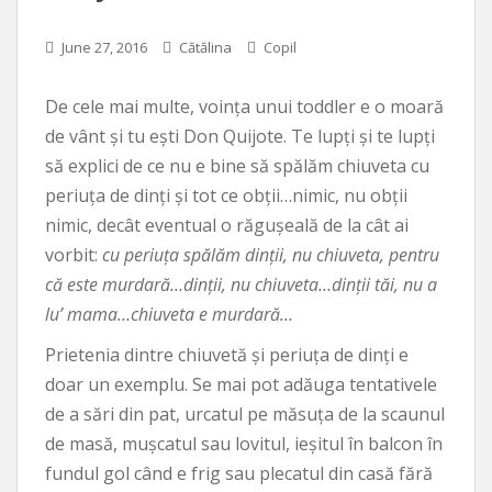
June 27, 2016
Cătălina
Copil
De cele mai multe, voința unui toddler e o moară
de vânt și tu ești Don Quijote. Te lupți și te lupți
să explici de ce nu e bine să spălăm chiuveta cu
periuța de dinți și tot ce obții…nimic, nu obții
nimic, decât eventual o răgușeală de la cât ai
vorbit:
cu periuța spălăm dinții, nu chiuveta, pentru
că este murdară…dinții, nu chiuveta…dinții tăi, nu a
lu’ mama…chiuveta e murdară…
Prietenia dintre chiuvetă și periuța de dinți e
doar un exemplu. Se mai pot adăuga tentativele
de a sări din pat, urcatul pe măsuța de la scaunul
de masă, mușcatul sau lovitul, ieșitul în balcon în
fundul gol când e frig sau plecatul din casă fără