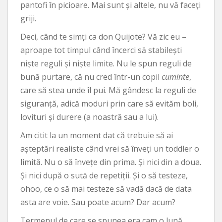
pantofi în picioare. Mai sunt și altele, nu vă faceți
griji.
Deci, când te simți ca don Quijote?
Vă zic eu –
aproape tot timpul când încerci să stabilești
niște reguli și niște limite. Nu le spun reguli de
bună purtare, că nu cred într-un copil
cuminte
,
care să stea unde îl pui. Mă gândesc la reguli de
siguranță, adică moduri prin care să evităm boli,
lovituri și durere (a noastră sau a lui).
Am citit la un moment dat că trebuie să ai
așteptări realiste când vrei să înveți un toddler o
limită. Nu o să învețe din prima. Și nici din a doua.
Și nici după o sută de repetiții. Și o să testeze,
ohoo, ce o să mai testeze să vadă dacă de data
asta are voie. Sau poate acum? Dar acum?
Termenul de care se spunea era cam o lună.