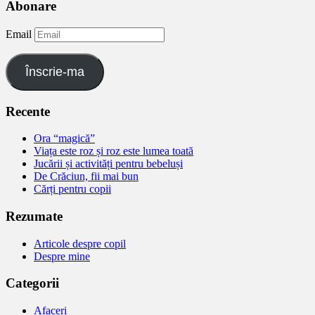
Abonare
Email
Înscrie-ma
Recente
Ora “magică”
Viața este roz și roz este lumea toată
Jucării și activități pentru bebeluși
De Crăciun, fii mai bun
Cărți pentru copii
Rezumate
Articole despre copil
Despre mine
Categorii
Afaceri