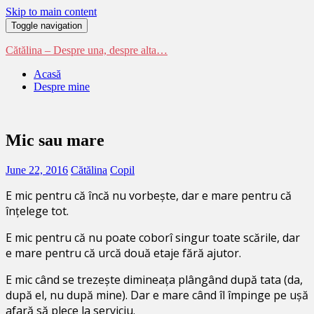
Skip to main content
Toggle navigation
Cătălina – Despre una, despre alta…
Acasă
Despre mine
Mic sau mare
June 22, 2016
Cătălina
Copil
E mic pentru că încă nu vorbește, dar e mare pentru că
înțelege tot.
E mic pentru că nu poate coborî singur toate scările, dar
e mare pentru că urcă două etaje fără ajutor.
E mic când se trezește dimineața plângând după tata (da,
după el, nu după mine).
Dar e mare când îl împinge pe ușă
afară să plece la serviciu.