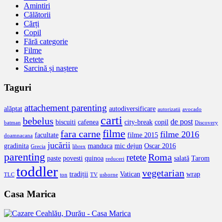
Amintiri
Călătorii
Cărți
Copil
Fără categorie
Filme
Retete
Sarcină și naștere
Taguri
attachement parenting
alăptat
autodiversificare
autorizatii
avocado
carti
bebelus
de post
biscuiti
cafenea
city-break
copil
batman
Discovery
filme
fara carne
filme 2016
facultate
filme 2015
doamnacana
jucării
gradinita
manduca
mic dejun
Oscar 2016
Grecia
librex
parenting
Roma
retete
paste
povesti
quinoa
salată
Tarom
reduceri
toddler
vegetarian
tradiții
Vatican
wrap
TLC
ton
TV
usborne
Casa Marica