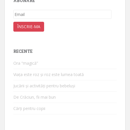
ABONARE
Email
ÎNSCRIE-MA
RECENTE
Ora “magică”
Viața este roz și roz este lumea toată
Jucării și activități pentru bebeluși
De Crăciun, fii mai bun
Cărți pentru copii