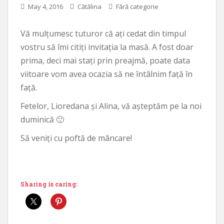
May 4, 2016
Cătălina
Fără categorie
Vă mulțumesc tuturor că ați cedat din timpul
vostru să îmi citiți invitația la masă. A fost doar
prima, deci mai stați prin preajmă, poate data
viitoare vom avea ocazia să ne întâlnim față în
față.
Fetelor, Lioredana și Alina, vă așteptăm pe la noi
duminică 🙂
Să veniți cu poftă de mâncare!
Sharing is caring: