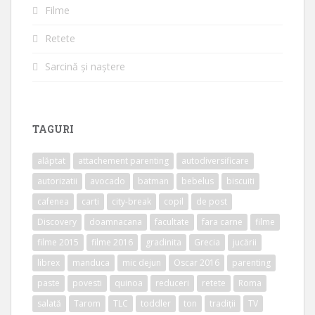
Filme
Retete
Sarcină și naștere
TAGURI
alăptat
attachement parenting
autodiversificare
autorizatii
avocado
batman
bebelus
biscuiti
cafenea
carti
city-break
copil
de post
Discovery
doamnacana
facultate
fara carne
filme
filme 2015
filme 2016
gradinita
Grecia
jucării
librex
manduca
mic dejun
Oscar 2016
parenting
paste
povesti
quinoa
reduceri
retete
Roma
salată
Tarom
TLC
toddler
ton
tradiții
TV