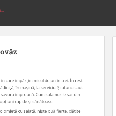
a…
 ovăz
în care împărțim micul dejun în trei. În rest
niță, în mașină, la serviciu. Și atunci caut
 savura împreună. Cum salamurile sar din
pțiuni rapide și sănătoase.
o omletă cu salată, niște ouă fierte, clătite