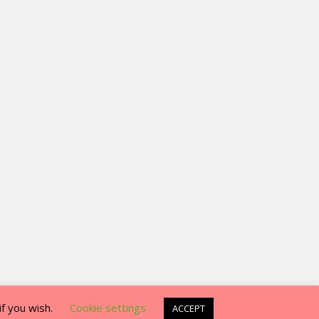
if you wish.
Cookie settings
ACCEPT
sparkling Theme by
Colorlib
Powered by
WordPress