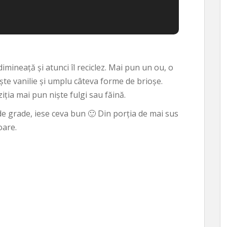
imineață și atunci îl reciclez. Mai pun un ou, o
iște vanilie și umplu câteva forme de brioșe.
ția mai pun niște fulgi sau făină.
e grade, iese ceva bun 🙂 Din porția de mai sus
oare.