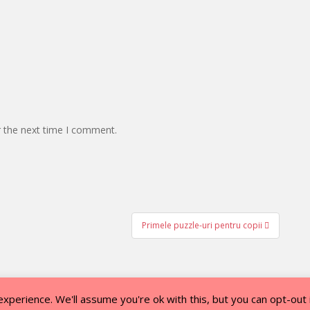
r the next time I comment.
Primele puzzle-uri pentru copii
perience. We'll assume you're ok with this, but you can opt-out 