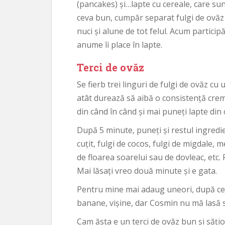
(pancakes) și…lapte cu cereale, care sunt 
ceva bun, cumpăr separat fulgi de ovăz 
nuci și alune de tot felul. Acum participă 
anume îi place în lapte.
Terci de ovăz
Se fierb trei linguri de fulgi de ovăz cu
atât durează să aibă o consistență crem
din când în când și mai puneți lapte din 
După 5 minute, puneți și restul ingredie
cuțit, fulgi de cocos, fulgi de migdale,
de floarea soarelui sau de dovleac, etc. 
Mai lăsați vreo două minute și e gata.
Pentru mine mai adaug uneori, după ce i
banane, vișine, dar Cosmin nu mă lasă să 
Cam ăsta e un terci de ovăz bun și săți