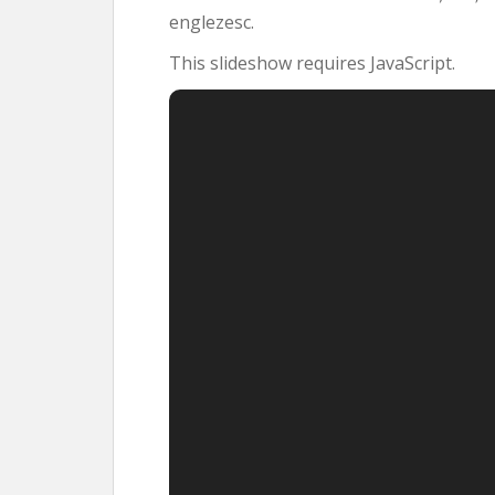
englezesc.
This slideshow requires JavaScript.