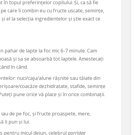
în topul preferințelor copilului. Și, ca să fie
pe care îi combin eu cu fructe uscate, semințe,
și el la selecția ingredientelor și știe exact ce
 un pahar de lapte
la foc mic 6-7 minute. Cam
oasă și sa se absoarbă tot laptele. Amestecați
când în când.
ntelor: nuci/caju/alune rășnite sau tăiate din
 merișoare/coacăze dezhidratate, stafide, semințe
Puteți pune orice vă place și în orice combinații.
au de pe foc, și fructe proaspete, mere,
îi pun și lui.
os pentru micul dejun, celebrul
porridge