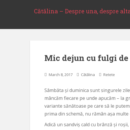
S
k
Cătălina – Despre una, despre alt
i
p
t
o
m
a
Mic dejun cu fulgi de
i
n
c
March 8, 2017
Cătălina
Retete
o
n
t
Sâmbăta și duminica sunt singurele zile 
e
mâncăm fiecare pe unde apucăm – la grădi
n
variante sănătoase pe care să le putem
t
prima din schemă, nu rămân așa multe o
Adică un sandviș cald cu brânză și roșii, 