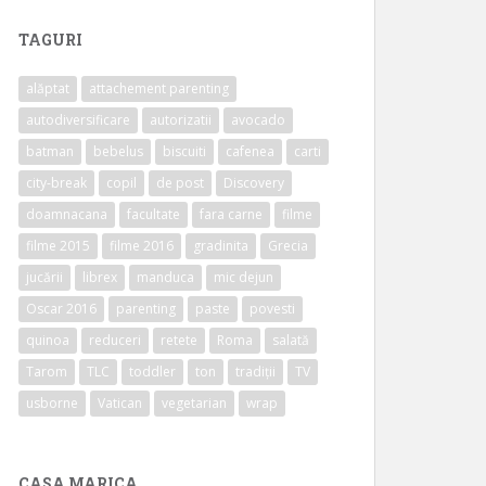
TAGURI
alăptat
attachement parenting
autodiversificare
autorizatii
avocado
batman
bebelus
biscuiti
cafenea
carti
city-break
copil
de post
Discovery
doamnacana
facultate
fara carne
filme
filme 2015
filme 2016
gradinita
Grecia
jucării
librex
manduca
mic dejun
Oscar 2016
parenting
paste
povesti
quinoa
reduceri
retete
Roma
salată
Tarom
TLC
toddler
ton
tradiții
TV
usborne
Vatican
vegetarian
wrap
CASA MARICA