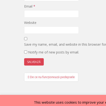
Email
*
Website
Save my name, email, and website in this browser fo
Notify me of new posts by email.
Post
De ce nu funcționează pedepsele
navigation
This website uses cookies to improve your ex
ACASĂ
DESPRE MINE