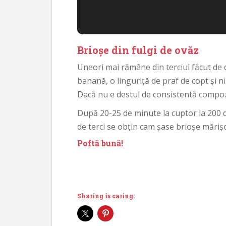
Brioșe din fulgi de ovăz
Uneori mai rămâne din terciul făcut de d
banană, o linguriță de praf de copt și n
Dacă nu e destul de consistentă compozi
După 20-25 de minute la cuptor la 200 d
de terci se obțin cam șase brioșe măriș
Poftă bună!
Sharing is caring: