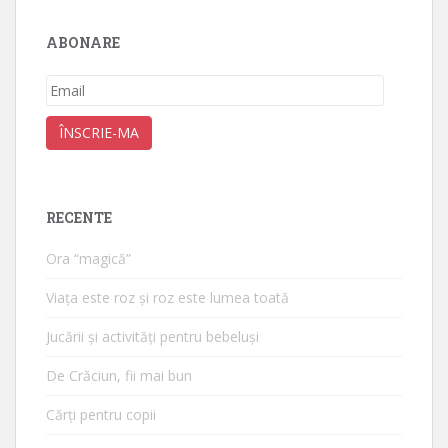
ABONARE
Email
ÎNSCRIE-MA
RECENTE
Ora “magică”
Viața este roz și roz este lumea toată
Jucării și activități pentru bebeluși
De Crăciun, fii mai bun
Cărți pentru copii