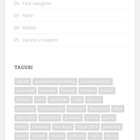
Fără categorie
Filme
Retete
Sarcină și naștere
TAGURI
alăptat
attachement parenting
autodiversificare
autorizatii
avocado
batman
bebelus
biscuiti
cafenea
carti
city-break
copil
de post
Discovery
doamnacana
facultate
fara carne
filme
filme 2015
filme 2016
gradinita
Grecia
jucării
librex
manduca
mic dejun
Oscar 2016
parenting
paste
povesti
quinoa
reduceri
retete
Roma