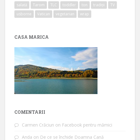
salată
Tarom
TLC
toddler
ton
tradiții
TV
usborne
Vatican
vegetarian
wrap
CASA MARICA
COMENTARII
Carmen Crăciun
on
Facebook pentru mămici
Anda
on
De ce se închide Doamna Cană