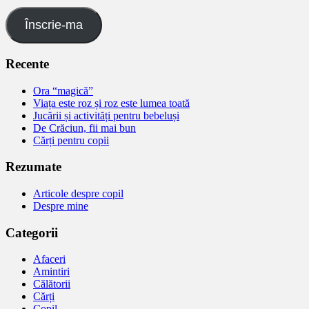
Înscrie-ma
Recente
Ora “magică”
Viața este roz și roz este lumea toată
Jucării și activități pentru bebeluși
De Crăciun, fii mai bun
Cărți pentru copii
Rezumate
Articole despre copil
Despre mine
Categorii
Afaceri
Amintiri
Călătorii
Cărți
Copil