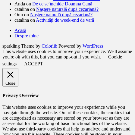
Anda
on
De ce se închide Doamna Cană
catalina
on
Naștere naturală după cezariană?
Onu
on
Naștere naturală după cezariană?
catalina
on
Activități de week-end de vară
Acasă
Despre mine
sparkling Theme by
Colorlib
Powered by
WordPress
This website uses cookies to improve your experience. We'll assume
you're ok with this, but you can opt-out if you wish.
Cookie
settings
ACCEPT
Close
Privacy Overview
This website uses cookies to improve your experience while you
navigate through the website. Out of these cookies, the cookies that
are categorized as necessary are stored on your browser as they are
as essential for the working of basic functionalities of the website.
We also use third-party cookies that help us analyze and understand
how you use this website. These cookies will be stored in your