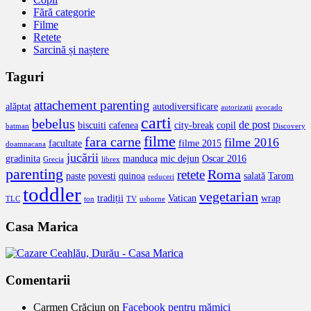
Fără categorie
Filme
Retete
Sarcină și naștere
Taguri
attachement parenting
alăptat
autodiversificare
autorizatii
avocado
carti
bebelus
de post
biscuiti
cafenea
city-break
copil
batman
Discovery
filme
fara carne
filme 2016
facultate
filme 2015
doamnacana
jucării
gradinita
manduca
mic dejun
Oscar 2016
Grecia
librex
parenting
Roma
retete
paste
povesti
quinoa
salată
Tarom
reduceri
toddler
vegetarian
tradiții
Vatican
wrap
TLC
ton
TV
usborne
Casa Marica
Comentarii
Carmen Crăciun
on
Facebook pentru mămici