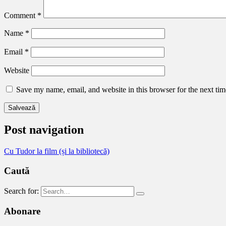
Comment
*
Name
*
Email
*
Website
Save my name, email, and website in this browser for the next ti
Post navigation
Cu Tudor la film (și la bibliotecă)
Caută
Search for:
Abonare