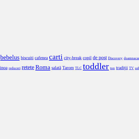
carti
bebelus
de post
biscuiti
cafenea
city-break
copil
Discovery
doamnaca
toddler
Roma
retete
inoa
salată
Tarom
tradiții
reduceri
TLC
ton
TV
us