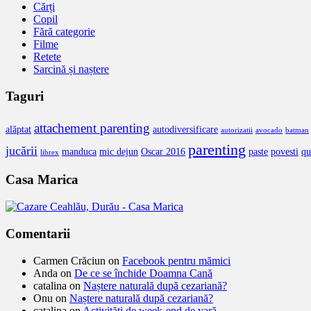
Cărți
Copil
Fără categorie
Filme
Retete
Sarcină și naștere
Taguri
attachement parenting
alăptat
autodiversificare
autorizatii
avocado
batman
parenting
jucării
manduca
mic dejun
Oscar 2016
paste
povesti
qu
librex
Casa Marica
Comentarii
Carmen Crăciun
on
Facebook pentru mămici
Anda
on
De ce se închide Doamna Cană
catalina
on
Naștere naturală după cezariană?
Onu
on
Naștere naturală după cezariană?
catalina
on
Activități de week-end de vară