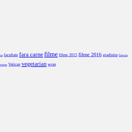
filme
fara carne
filme 2016
facultate
filme 2015
gradinita
na
Grecia
vegetarian
Vatican
wrap
borne