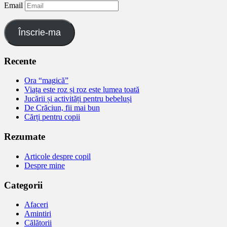
Email
Înscrie-ma
Recente
Ora “magică”
Viața este roz și roz este lumea toată
Jucării și activități pentru bebeluși
De Crăciun, fii mai bun
Cărți pentru copii
Rezumate
Articole despre copil
Despre mine
Categorii
Afaceri
Amintiri
Călătorii