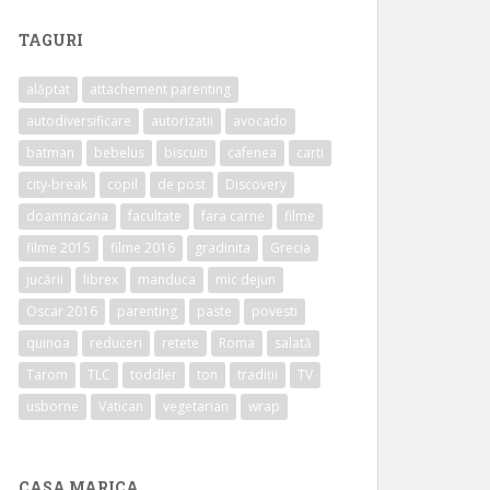
TAGURI
alăptat
attachement parenting
autodiversificare
autorizatii
avocado
batman
bebelus
biscuiti
cafenea
carti
city-break
copil
de post
Discovery
doamnacana
facultate
fara carne
filme
filme 2015
filme 2016
gradinita
Grecia
jucării
librex
manduca
mic dejun
Oscar 2016
parenting
paste
povesti
quinoa
reduceri
retete
Roma
salată
Tarom
TLC
toddler
ton
tradiții
TV
usborne
Vatican
vegetarian
wrap
CASA MARICA