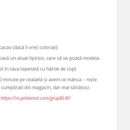
acao (dacă îi vreți colorați)
iasă un aluat lipicios, care să se poată modela.
ct în tava tapetată cu hârtie de copt.
0 minute pe cealaltă și avem ce mânca – niște
ei cumpărați din magazin, dar mai sănătoși.
e
https://ro.pinterest.com/grupBLW/