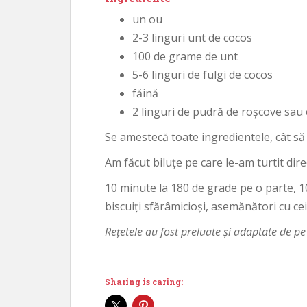
un ou
2-3 linguri unt de cocos
100 de grame de unt
5-6 linguri de fulgi de cocos
făină
2 linguri de pudră de roșcove sau c
Se amestecă toate ingredientele, cât să 
Am făcut biluțe pe care le-am turtit dire
10 minute la 180 de grade pe o parte, 1
biscuiți sfărâmicioși, asemănători cu c
Rețetele au fost preluate și adaptate de p
Sharing is caring: