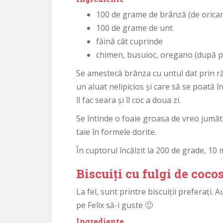
100 de grame de brânză (de oricar
100 de grame de unt
făină cât cuprinde
chimen, busuioc, oregano (după p
Se amestecă brânza cu untul dat prin ră
un aluat nelipicios și care să se poată în
îl fac seara și îl coc a doua zi.
Se întinde o foaie groasa de vreo jumăt
taie în formele dorite.
În cuptorul încălzit la 200 de grade, 10 
Biscuiți cu fulgi de coco
La fel, sunt printre biscuiții preferați. 
pe Felix să-i guste 🙂
Ingrediente