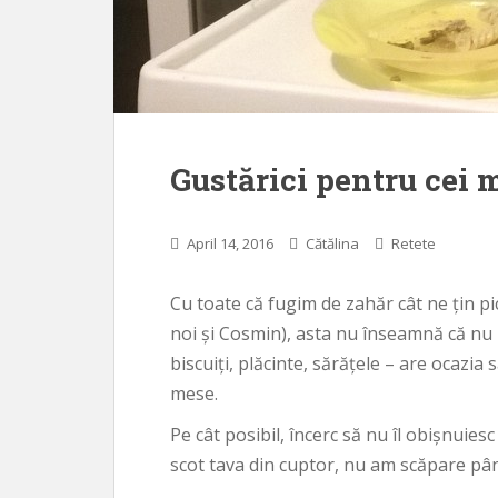
Gustărici pentru cei 
April 14, 2016
Cătălina
Retete
Cu toate că fugim de zahăr cât ne țin 
noi și Cosmin), asta nu înseamnă că nu p
biscuiți, plăcinte, sărățele – are ocazia s
mese.
Pe cât posibil, încerc să nu îl obișnuie
scot tava din cuptor, nu am scăpare până