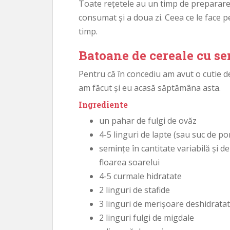
Toate rețetele au un timp de preparare 
consumat și a doua zi. Ceea ce le face p
timp.
Batoane de cereale cu s
Pentru că în concediu am avut o cutie 
am făcut și eu acasă săptămâna asta.
Ingrediente
un pahar de fulgi de ovăz
4-5 linguri de lapte (sau suc de po
semințe în cantitate variabilă și de
floarea soarelui
4-5 curmale hidratate
2 linguri de stafide
3 linguri de merișoare deshidrata
2 linguri fulgi de migdale