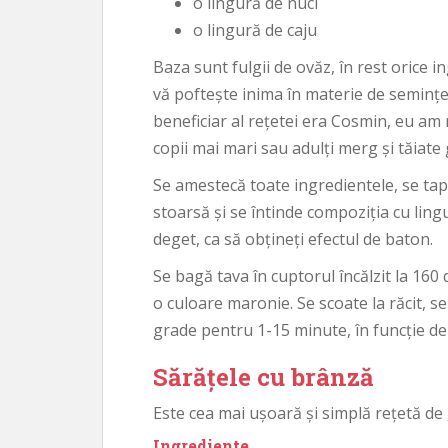
o lingură de nuci
o lingură de caju
Baza sunt fulgii de ovăz, în rest orice i
vă poftește inima în materie de semințe,
beneficiar al rețetei era Cosmin, eu am 
copii mai mari sau adulți merg și tăiate 
Se amestecă toate ingredientele, se tap
stoarsă și se întinde compoziția cu lingu
deget, ca să obțineți efectul de baton.
Se bagă tava în cuptorul încălzit la 16
o culoare maronie. Se scoate la răcit, se
grade pentru 1-15 minute, în funcție de c
Sărățele cu brânză
Este cea mai ușoară și simplă rețetă de 
Ingrediente