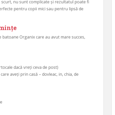
scurt, nu sunt complicate și rezultatul poate fi
erfecte pentru copii mici sau pentru lipsă de
emințe
de batoane
Organix care au avut mare succes,
rtocale dacă vreți ceva de post)
 care aveți prin casă – dovleac, in, chia, de
te