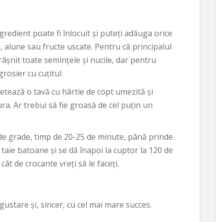
ngredient poate fi înlocuit și puteți adăuga orice
 alune sau fructe uscate. Pentru că principalul
râșnit toate semințele și nucile, dar pentru
grosier cu cuțitul.
etează o tavă cu hârtie de copt umezită și
ra. Ar trebui să fie groasă de cel puțin un
0 de grade, timp de 20-25 de minute, până prinde
 taie batoane și se dă înapoi la cuptor la 120 de
ât de crocante vreți să le faceți.
gustare și, sincer, cu cel mai mare succes.