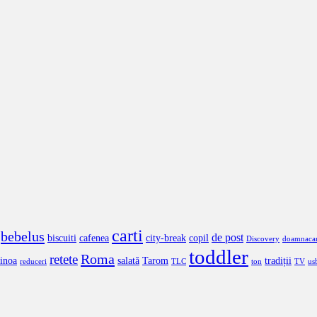
carti
bebelus
de post
biscuiti
cafenea
city-break
copil
Discovery
doamnaca
toddler
Roma
retete
inoa
salată
Tarom
tradiții
reduceri
TLC
ton
TV
us