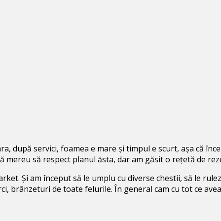
ra, după servici, foamea e mare și timpul e scurt, așa că înc
ă mereu să respect planul ăsta, dar am găsit o rețetă de reze
rket. Și am început să le umplu cu diverse chestii,
să le rule
perci, brânzeturi de toate felurile. În general cam cu tot ce a