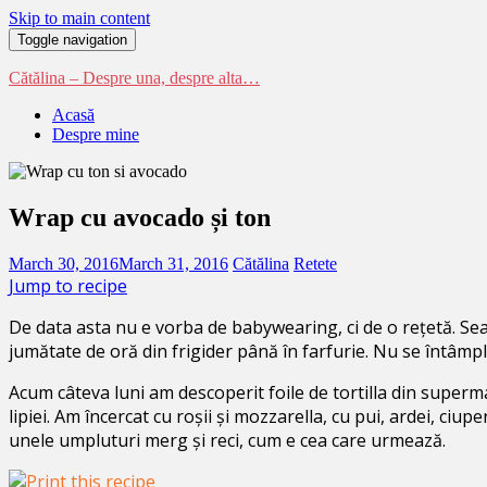
Skip to main content
Toggle navigation
Cătălina – Despre una, despre alta…
Acasă
Despre mine
Wrap cu avocado și ton
March 30, 2016
March 31, 2016
Cătălina
Retete
Jump to recipe
De data asta nu e vorba de babywearing, ci de o rețetă. Sea
jumătate de oră din frigider până în farfurie. Nu se întâmpl
Acum câteva luni am descoperit foile de tortilla din superma
lipiei. Am încercat cu roșii și mozzarella, cu pui, ardei, ciu
unele umpluturi merg și reci, cum e cea care urmează.