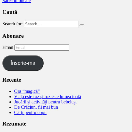
Sarea în bucate
Caută
Search for:
Abonare
Email
Înscrie-ma
Recente
Ora “magică”
Viața este roz și roz este lumea toată
Jucării și activități pentru bebeluși
De Crăciun, fii mai bun
Cărți pentru copii
Rezumate