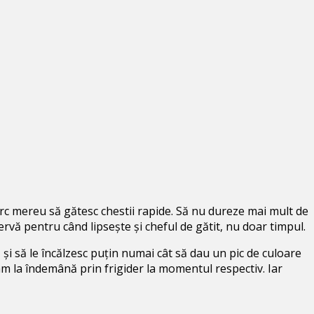
erc mereu să gătesc chestii rapide. Să nu dureze mai mult de
rvă pentru când lipsește și cheful de gătit, nu doar timpul.
z și să le încălzesc puțin numai cât să dau un pic de culoare
veam la îndemână prin frigider la momentul respectiv. Iar