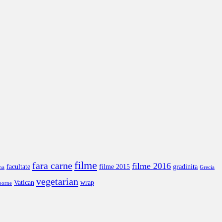
filme
fara carne
filme 2016
facultate
filme 2015
gradinita
na
Grecia
vegetarian
Vatican
wrap
borne