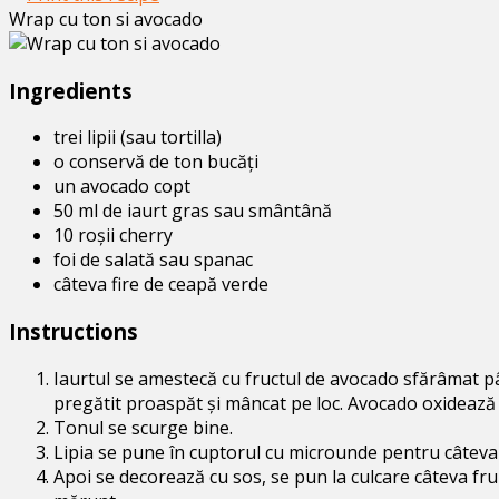
Wrap cu ton si avocado
Ingredients
trei lipii (sau tortilla)
o conservă de ton bucăți
un avocado copt
50 ml de iaurt gras sau smântână
10 roșii cherry
foi de salată sau spanac
câteva fire de ceapă verde
Instructions
Iaurtul se amestecă cu fructul de avocado sfărâmat pâ
pregătit proaspăt și mâncat pe loc. Avocado oxidează r
Tonul se scurge bine.
Lipia se pune în cuptorul cu microunde pentru câteva 
Apoi se decorează cu sos, se pun la culcare câteva fru