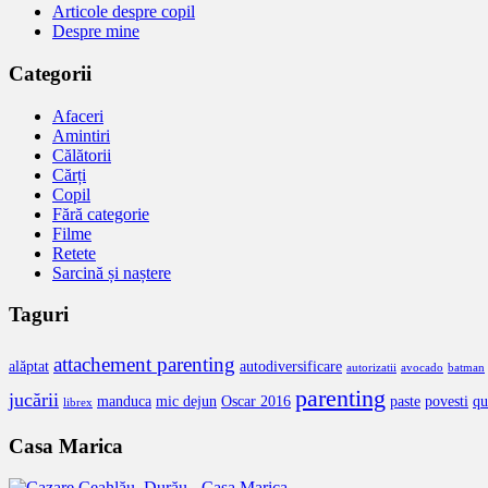
Articole despre copil
Despre mine
Categorii
Afaceri
Amintiri
Călătorii
Cărți
Copil
Fără categorie
Filme
Retete
Sarcină și naștere
Taguri
attachement parenting
alăptat
autodiversificare
autorizatii
avocado
batman
parenting
jucării
manduca
mic dejun
Oscar 2016
paste
povesti
qu
librex
Casa Marica