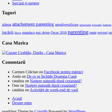
Sarcină și naștere
Taguri
attachement parenting
alăptat
autodiversificare
autorizatii
avocado
batman
parenting
jucării
manduca
mic dejun
Oscar 2016
paste
povesti
qu
librex
Casa Marica
Comentarii
Carmen Crăciun
on
Facebook pentru mămici
Anda
on
De ce se închide Doamna Cană
catalina
on
Naștere naturală după cezariană?
Onu
on
Naștere naturală după cezariană?
catalina
on
Activități de week-end de vară
Acasă
Despre mine
sparkling Theme by
Colorlib
Powered by
WordPress