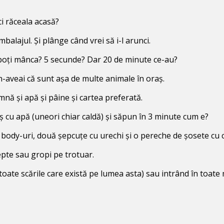
ci răceala acasă?
balajul. Și plânge când vrei să i-l arunci.
 poți mânca? 5 secunde? Dar 20 de minute ce-au?
r n-aveai că sunt așa de multe animale în oraș.
amnă și apă și pâine și cartea preferată.
ș cu apă (uneori chiar caldă) și săpun în 3 minute cum e?
ei body-uri, două șepcuțe cu urechi și o pereche de șosete cu c
repte sau gropi pe trotuar.
oate scările care există pe lumea asta) sau intrând în toate mâ