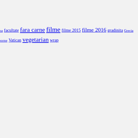
filme
fara carne
filme 2016
facultate
filme 2015
gradinita
na
Grecia
vegetarian
Vatican
wrap
borne