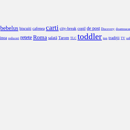
carti
bebelus
de post
biscuiti
cafenea
city-break
copil
Discovery
doamnaca
toddler
Roma
retete
inoa
salată
Tarom
tradiții
reduceri
TLC
ton
TV
us