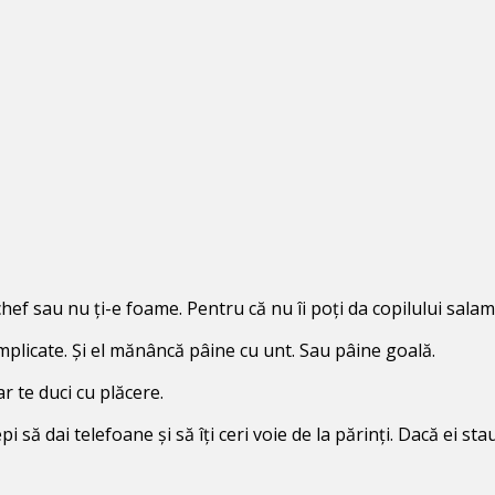
chef sau nu ți-e foame. Pentru că nu îi poți da copilului sala
complicate. Și el mănâncă pâine cu unt. Sau pâine goală.
iar te duci cu plăcere.
 să dai telefoane și să îți ceri voie de la părinți.
Dacă ei stau