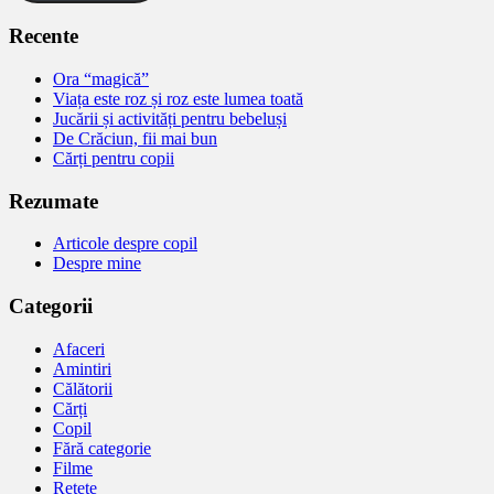
Recente
Ora “magică”
Viața este roz și roz este lumea toată
Jucării și activități pentru bebeluși
De Crăciun, fii mai bun
Cărți pentru copii
Rezumate
Articole despre copil
Despre mine
Categorii
Afaceri
Amintiri
Călătorii
Cărți
Copil
Fără categorie
Filme
Retete