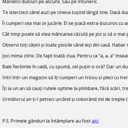
Mănânci dulciuri pe ascuns. Sau pe întuneric.
Te isterizezi când auzi pe cineva tușind lângă tine. Dacă du
Îi cumperi cea mai ce jucărie. El se joacă extra-bucuros cu am
Cât timp poate să stea mâncarea căzută pe jos și să o mai
Observi toți cățeii și toate pisicile când ieși din casă. Haba
Joci mima zilnic. De fapt toată ziua. Pentru ca “a, a, a” înse
Baie fierbinte în cadă, cu spumă, cel puțin o oră? Dar un du
Intri într-un magazin să îți cumperi un tricou și pleci cu tr
Îți ia un an să cauți rutele optime la plimbare, fără scări, t
Următorul an ți-l petreci urcând și coborând mii de trepte (t
P.S. Primele gânduri la întâmplare au fost
aici