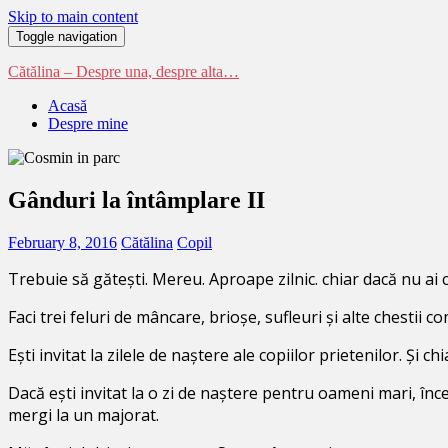
Skip to main content
Toggle navigation
Cătălina – Despre una, despre alta…
Acasă
Despre mine
Gânduri la întâmplare II
February 8, 2016
Cătălina
Copil
Trebuie să gătești. Mereu. Aproape zilnic. chiar dacă nu ai 
Faci trei feluri de mâncare, brioșe, sufleuri și alte chestii 
Ești invitat la zilele de naștere ale copiilor prietenilor. Și ch
Dacă ești invitat la o zi de naștere pentru oameni mari, începi
mergi la un majorat.