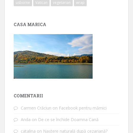
usborne
Vatican
vegetarian
wrap
CASA MARICA
COMENTARII
Carmen Crăciun
on
Facebook pentru mămici
Anda
on
De ce se închide Doamna Cană
catalina
on
Naștere naturală după cezariană?