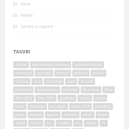
Filme
Retete
Sarcină și naștere
TAGURI
alăptat
attachement parenting
autodiversificare
autorizatii
avocado
batman
bebelus
biscuiti
cafenea
carti
city-break
copil
de post
Discovery
doamnacana
facultate
fara carne
filme
filme 2015
filme 2016
gradinita
Grecia
jucării
librex
manduca
mic dejun
Oscar 2016
parenting
paste
povesti
quinoa
reduceri
retete
Roma
salată
Tarom
TLC
toddler
ton
tradiții
TV