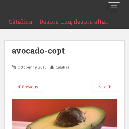
S
TOGGLE
k
i
Cătălina – Despre una, despre alta…
p
t
o
m
avocado-copt
a
i
n
October 19, 2016
Cătălina
c
o
n
Previous
Next
t
e
n
t