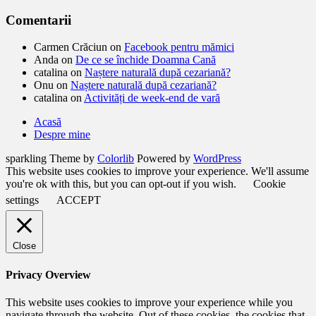
Comentarii
Carmen Crăciun
on
Facebook pentru mămici
Anda
on
De ce se închide Doamna Cană
catalina
on
Naștere naturală după cezariană?
Onu
on
Naștere naturală după cezariană?
catalina
on
Activități de week-end de vară
Acasă
Despre mine
sparkling Theme by
Colorlib
Powered by
WordPress
This website uses cookies to improve your experience. We'll assume
you're ok with this, but you can opt-out if you wish.
Cookie
settings
ACCEPT
Close
Privacy Overview
This website uses cookies to improve your experience while you
navigate through the website. Out of these cookies, the cookies that