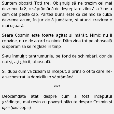
Suntem obosiți. Toți trei. Obișnuiți să ne trezim cel mai
devreme la 8, o săptămână de deșteptare zilnică la 7 ne-a
cam dat peste cap. Partea bună este că cel mic se culcă
devreme acum, în jur de 8 jumătate, și atunci trezirea e
mai ușoară.
Seara Cosmin este foarte agitat și mârâit. Nimic nu îi
convine, nu e de acord cu nimic. Dăm vina tot pe oboseală
și sperăm să se regleze în timp.
S-au înmulțit tantrumurile, pe fond de schimbări, dor de
noi și, ați ghicit, oboseală.
Și, după cum vă ziceam la început, a prins o otită care ne-
a sechestrat la domiciliu o săptămână.
***
Deocamdată atât despre cum a fost începutul
grădiniței, mai revin cu povești plăcute despre Cosmin și
apiii (aka
copiii).