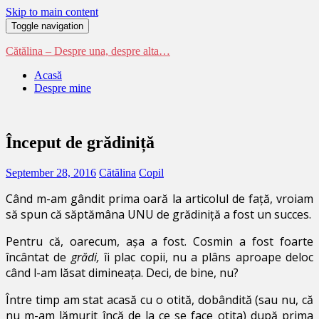
Skip to main content
Toggle navigation
Cătălina – Despre una, despre alta…
Acasă
Despre mine
Început de grădiniță
September 28, 2016
Cătălina
Copil
Când m-am gândit prima oară la articolul de față, vroiam
să spun că săptămâna UNU de grădiniță a fost un succes.
Pentru că, oarecum, așa a fost. Cosmin a fost foarte
încântat de
grădi,
îi plac copii, nu a plâns aproape deloc
când l-am lăsat dimineața. Deci, de bine, nu?
Între timp am stat acasă cu o otită, dobândită (sau nu, că
nu m-am lămurit încă de la ce se face otita) după prima