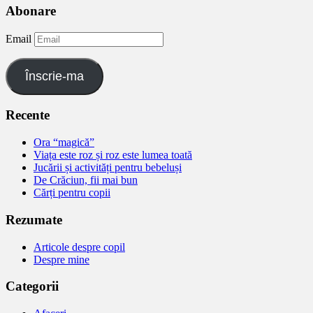
Abonare
Email
Înscrie-ma
Recente
Ora “magică”
Viața este roz și roz este lumea toată
Jucării și activități pentru bebeluși
De Crăciun, fii mai bun
Cărți pentru copii
Rezumate
Articole despre copil
Despre mine
Categorii