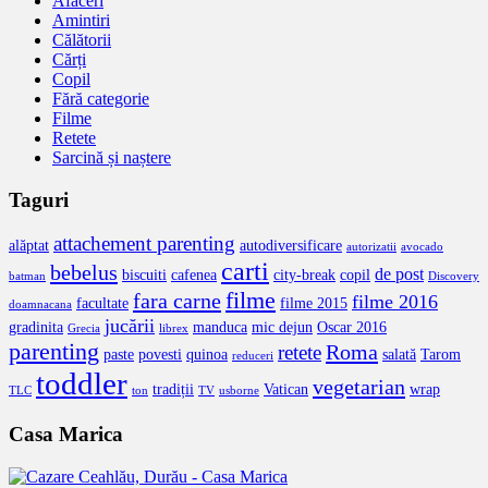
Afaceri
Amintiri
Călătorii
Cărți
Copil
Fără categorie
Filme
Retete
Sarcină și naștere
Taguri
attachement parenting
alăptat
autodiversificare
autorizatii
avocado
carti
bebelus
de post
biscuiti
cafenea
city-break
copil
batman
Discovery
filme
fara carne
filme 2016
facultate
filme 2015
doamnacana
jucării
gradinita
manduca
mic dejun
Oscar 2016
Grecia
librex
parenting
Roma
retete
paste
povesti
quinoa
salată
Tarom
reduceri
toddler
vegetarian
tradiții
Vatican
wrap
TLC
ton
TV
usborne
Casa Marica