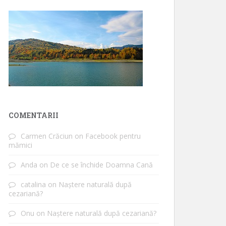
COMENTARII
Carmen Crăciun
on
Facebook pentru
mămici
Anda
on
De ce se închide Doamna Cană
catalina
on
Naștere naturală după
cezariană?
Onu
on
Naștere naturală după cezariană?