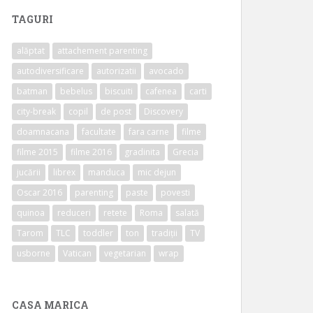
TAGURI
alăptat
attachement parenting
autodiversificare
autorizatii
avocado
batman
bebelus
biscuiti
cafenea
carti
city-break
copil
de post
Discovery
doamnacana
facultate
fara carne
filme
filme 2015
filme 2016
gradinita
Grecia
jucării
librex
manduca
mic dejun
Oscar 2016
parenting
paste
povesti
quinoa
reduceri
retete
Roma
salată
Tarom
TLC
toddler
ton
tradiții
TV
usborne
Vatican
vegetarian
wrap
CASA MARICA