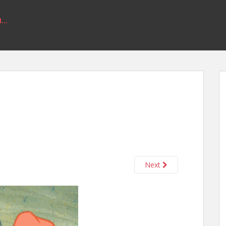
a…
Next