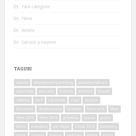
Fără categorie
Filme
Retete
Sarcină și naștere
TAGURI
alăptat
attachement parenting
autodiversificare
autorizatii
avocado
batman
bebelus
biscuiti
cafenea
carti
city-break
copil
de post
Discovery
doamnacana
facultate
fara carne
filme
filme 2015
filme 2016
gradinita
Grecia
jucării
librex
manduca
mic dejun
Oscar 2016
parenting
paste
povesti
quinoa
reduceri
retete
Roma