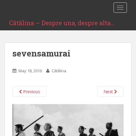
S
TOGGLE
k
i
Cătălina – Despre una, despre alta…
p
t
o
m
sevensamurai
a
i
n
May 18, 2016
Cătălina
c
o
n
Previous
Next
t
e
n
t