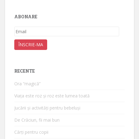
ABONARE
Email
ÎNSCRIE-MA
RECENTE
Ora “magică”
Viața este roz și roz este lumea toată
Jucării și activități pentru bebeluși
De Crăciun, fii mai bun
Cărți pentru copii