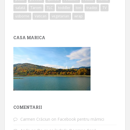
salată
Tarom
TLC
toddler
ton
tradiții
TV
usborne
Vatican
vegetarian
wrap
CASA MARICA
COMENTARII
Carmen Crăciun
on
Facebook pentru mămici