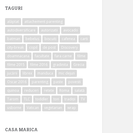
TAGURI
alăptat
attachement parenting
autodiversificare
autorizatii
avocado
batman
bebelus
biscuiti
cafenea
carti
city-break
copil
de post
Discovery
doamnacana
facultate
fara carne
filme
filme 2015
filme 2016
gradinita
Grecia
jucării
librex
manduca
mic dejun
Oscar 2016
parenting
paste
povesti
quinoa
reduceri
retete
Roma
salată
Tarom
TLC
toddler
ton
tradiții
TV
usborne
Vatican
vegetarian
wrap
CASA MARICA