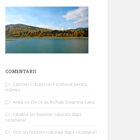
COMENTARII
Carmen Crăciun
on
Facebook pentru
mămici
Anda
on
De ce se închide Doamna Cană
catalina
on
Naștere naturală după
cezariană?
Onu
on
Naștere naturală după cezariană?