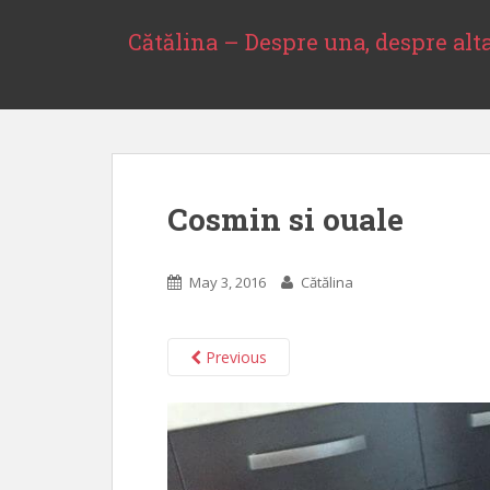
S
k
Cătălina – Despre una, despre alt
i
p
t
o
m
a
Cosmin si ouale
i
n
c
May 3, 2016
Cătălina
o
n
t
Previous
e
n
t