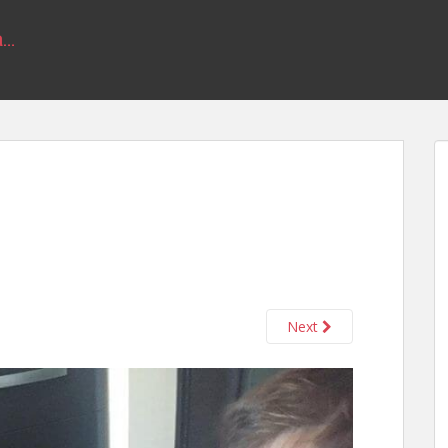
a…
Next