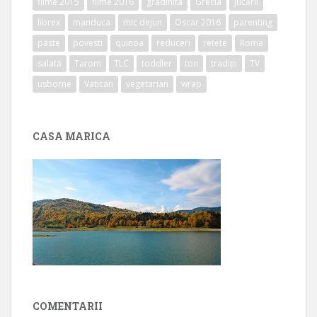
filme 2015
filme 2016
gradinita
Grecia
jucării
librex
manduca
mic dejun
Oscar 2016
parenting
paste
povesti
quinoa
reduceri
retete
Roma
salată
Tarom
TLC
toddler
ton
tradiții
TV
usborne
Vatican
vegetarian
wrap
CASA MARICA
COMENTARII