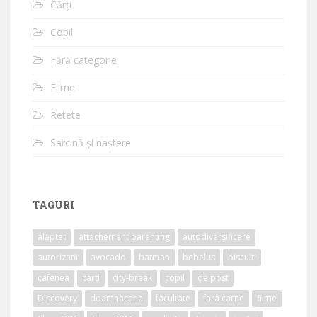
Cărți
Copil
Fără categorie
Filme
Retete
Sarcină și naștere
TAGURI
alăptat
attachement parenting
autodiversificare
autorizatii
avocado
batman
bebelus
biscuiti
cafenea
carti
city-break
copil
de post
Discovery
doamnacana
facultate
fara carne
filme