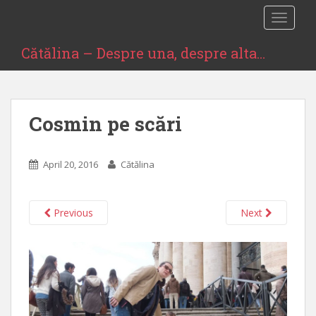
S
TOGGLE
k
i
Cătălina – Despre una, despre alta…
p
t
o
m
Cosmin pe scări
a
i
n
April 20, 2016
Cătălina
c
o
n
Previous
Next
t
e
n
t