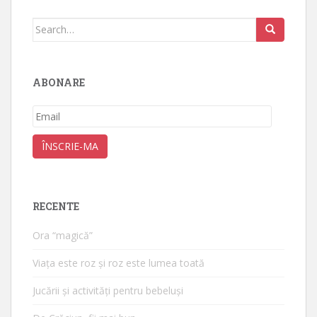
Search
for:
ABONARE
Email
ÎNSCRIE-MA
RECENTE
Ora “magică”
Viața este roz și roz este lumea toată
Jucării și activități pentru bebeluși