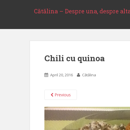
S
k
Cătălina – Despre una, despre alt
i
p
t
o
m
a
Chili cu quinoa
i
n
c
April 20, 2016
Cătălina
o
n
t
Previous
e
n
t