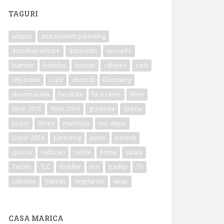
TAGURI
alăptat
attachement parenting
autodiversificare
autorizatii
avocado
batman
bebelus
biscuiti
cafenea
carti
city-break
copil
de post
Discovery
doamnacana
facultate
fara carne
filme
filme 2015
filme 2016
gradinita
Grecia
jucării
librex
manduca
mic dejun
Oscar 2016
parenting
paste
povesti
quinoa
reduceri
retete
Roma
salată
Tarom
TLC
toddler
ton
tradiții
TV
usborne
Vatican
vegetarian
wrap
CASA MARICA