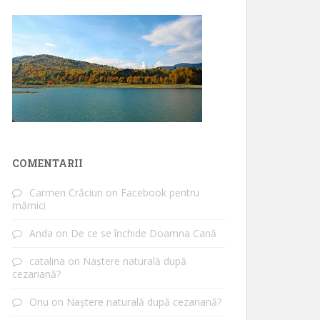
COMENTARII
Carmen Crăciun
on
Facebook pentru
mămici
Anda
on
De ce se închide Doamna Cană
catalina
on
Naștere naturală după
cezariană?
Onu
on
Naștere naturală după cezariană?