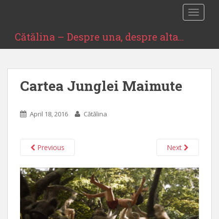
S
TOGGLE
k
i
Cătălina – Despre una, despre alta…
p
t
o
m
Cartea Junglei Maimute
a
i
n
April 18, 2016
Cătălina
c
o
n
Previous
Next
t
e
n
t