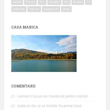
salată
Tarom
TLC
toddler
ton
tradiții
TV
usborne
Vatican
vegetarian
wrap
CASA MARICA
COMENTARII
Carmen Crăciun
on
Facebook pentru mămici
Anda
on
De ce se închide Doamna Cană