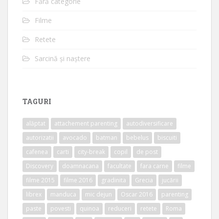
Fără categorie
Filme
Retete
Sarcină și naștere
TAGURI
alăptat
attachement parenting
autodiversificare
autorizatii
avocado
batman
bebelus
biscuiti
cafenea
carti
city-break
copil
de post
Discovery
doamnacana
facultate
fara carne
filme
filme 2015
filme 2016
gradinita
Grecia
jucării
librex
manduca
mic dejun
Oscar 2016
parenting
paste
povesti
quinoa
reduceri
retete
Roma