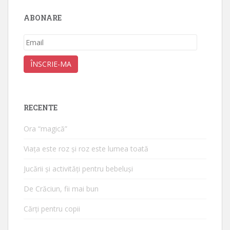
ABONARE
Email
ÎNSCRIE-MA
RECENTE
Ora “magică”
Viața este roz și roz este lumea toată
Jucării și activități pentru bebeluși
De Crăciun, fii mai bun
Cărți pentru copii