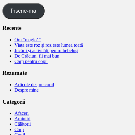
Înscrie-ma
Recente
Ora “magică”
Viața este roz și roz este lumea toată
Jucării și activități pentru bebeluși
De Crăciun, fii mai bun
Cărți pentru copii
Rezumate
Articole despre copil
Despre mine
Categorii
Afaceri
Amintiri
Călătorii
Cărți
Copil