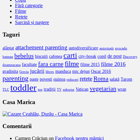
Fără categorie
Filme
Retete
Sarcină și naștere
Taguri
attachement parenting
alăptat
autodiversificare
autorizatii
avocado
carti
bebelus
de post
biscuiti
cafenea
city-break
copil
batman
Discovery
filme
fara carne
filme 2016
facultate
filme 2015
doamnacana
jucării
gradinita
manduca
mic dejun
Oscar 2016
Grecia
librex
parenting
Roma
retete
paste
povesti
quinoa
salată
Tarom
reduceri
toddler
vegetarian
tradiții
Vatican
wrap
TLC
ton
TV
usborne
Casa Marica
Comentarii
Carmen Crăciun
on
Facebook pentru mămici