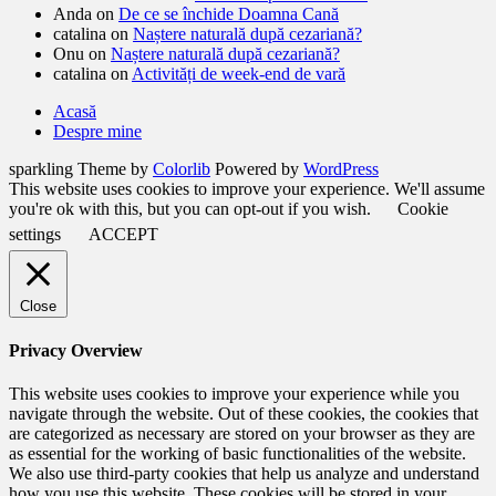
Anda
on
De ce se închide Doamna Cană
catalina
on
Naștere naturală după cezariană?
Onu
on
Naștere naturală după cezariană?
catalina
on
Activități de week-end de vară
Acasă
Despre mine
sparkling Theme by
Colorlib
Powered by
WordPress
This website uses cookies to improve your experience. We'll assume
you're ok with this, but you can opt-out if you wish.
Cookie
settings
ACCEPT
Close
Privacy Overview
This website uses cookies to improve your experience while you
navigate through the website. Out of these cookies, the cookies that
are categorized as necessary are stored on your browser as they are
as essential for the working of basic functionalities of the website.
We also use third-party cookies that help us analyze and understand
how you use this website. These cookies will be stored in your