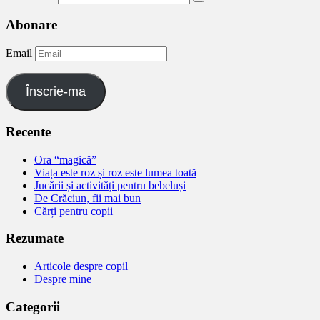
Abonare
Email
Înscrie-ma
Recente
Ora “magică”
Viața este roz și roz este lumea toată
Jucării și activități pentru bebeluși
De Crăciun, fii mai bun
Cărți pentru copii
Rezumate
Articole despre copil
Despre mine
Categorii