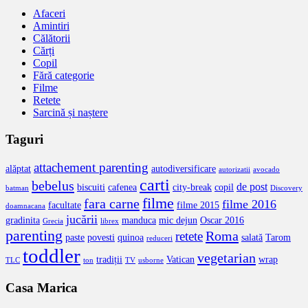
Afaceri
Amintiri
Călătorii
Cărți
Copil
Fără categorie
Filme
Retete
Sarcină și naștere
Taguri
attachement parenting
alăptat
autodiversificare
autorizatii
avocado
carti
bebelus
de post
biscuiti
cafenea
city-break
copil
batman
Discovery
filme
fara carne
filme 2016
facultate
filme 2015
doamnacana
jucării
gradinita
manduca
mic dejun
Oscar 2016
Grecia
librex
parenting
Roma
retete
paste
povesti
quinoa
salată
Tarom
reduceri
toddler
vegetarian
tradiții
Vatican
wrap
TLC
ton
TV
usborne
Casa Marica