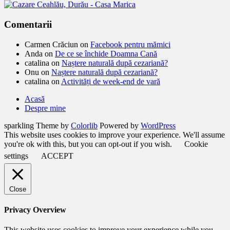
Comentarii
Carmen Crăciun
on
Facebook pentru mămici
Anda
on
De ce se închide Doamna Cană
catalina
on
Naștere naturală după cezariană?
Onu
on
Naștere naturală după cezariană?
catalina
on
Activități de week-end de vară
Acasă
Despre mine
sparkling Theme by
Colorlib
Powered by
WordPress
This website uses cookies to improve your experience. We'll assume
you're ok with this, but you can opt-out if you wish.
Cookie
settings
ACCEPT
Close
Privacy Overview
This website uses cookies to improve your experience while you