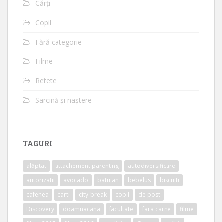
Cărți
Copil
Fără categorie
Filme
Retete
Sarcină și naștere
TAGURI
alăptat
attachement parenting
autodiversificare
autorizatii
avocado
batman
bebelus
biscuiti
cafenea
carti
city-break
copil
de post
Discovery
doamnacana
facultate
fara carne
filme