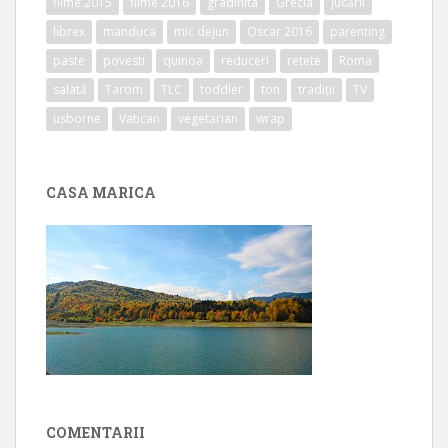
filme 2015
filme 2016
gradinita
Grecia
jucării
librex
manduca
mic dejun
Oscar 2016
parenting
paste
povesti
quinoa
reduceri
retete
Roma
salată
Tarom
TLC
toddler
ton
tradiții
TV
usborne
Vatican
vegetarian
wrap
CASA MARICA
COMENTARII