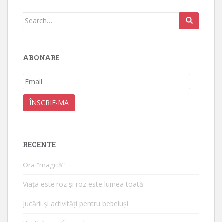
Search
for:
ABONARE
Email
ÎNSCRIE-MA
RECENTE
Ora “magică”
Viața este roz și roz este lumea toată
Jucării și activități pentru bebeluși