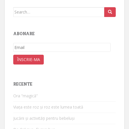
Search
for:
ABONARE
Email
ÎNSCRIE-MA
RECENTE
Ora “magică”
Viața este roz și roz este lumea toată
Jucării și activități pentru bebeluși