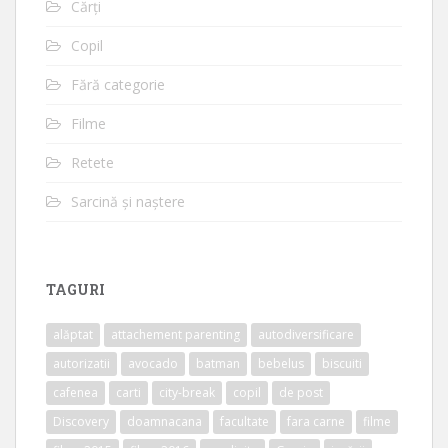
Cărți
Copil
Fără categorie
Filme
Retete
Sarcină și naștere
TAGURI
alăptat
attachement parenting
autodiversificare
autorizatii
avocado
batman
bebelus
biscuiti
cafenea
carti
city-break
copil
de post
Discovery
doamnacana
facultate
fara carne
filme