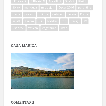
filme 2015
filme 2016
gradinita
Grecia
jucării
librex
manduca
mic dejun
Oscar 2016
parenting
paste
povesti
quinoa
reduceri
retete
Roma
salată
Tarom
TLC
toddler
ton
tradiții
TV
usborne
Vatican
vegetarian
wrap
CASA MARICA
COMENTARII