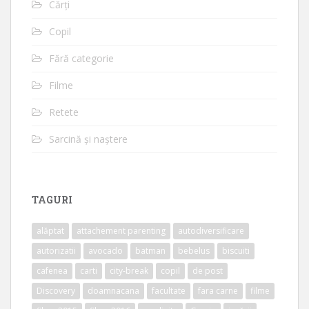
Cărți
Copil
Fără categorie
Filme
Retete
Sarcină și naștere
TAGURI
alăptat
attachement parenting
autodiversificare
autorizatii
avocado
batman
bebelus
biscuiti
cafenea
carti
city-break
copil
de post
Discovery
doamnacana
facultate
fara carne
filme