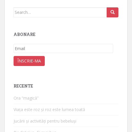
Search
for:
ABONARE
Email
ÎNSCRIE-MA
RECENTE
Ora “magică”
Viața este roz și roz este lumea toată
Jucării și activități pentru bebeluși