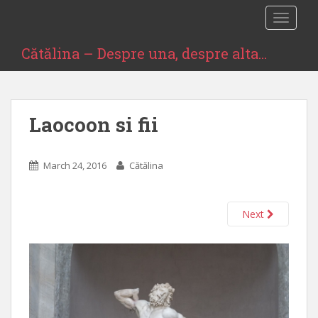
S
TOGGLE
k
i
Cătălina – Despre una, despre alta…
p
t
o
m
Laocoon si fii
a
i
n
March 24, 2016
Cătălina
c
o
n
Next
t
e
n
t