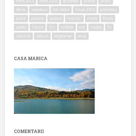
filme 2015
filme 2016
gradinita
Grecia
jucării
librex
manduca
mic dejun
Oscar 2016
parenting
paste
povesti
quinoa
reduceri
retete
Roma
salată
Tarom
TLC
toddler
ton
tradiții
TV
usborne
Vatican
vegetarian
wrap
CASA MARICA
COMENTARII