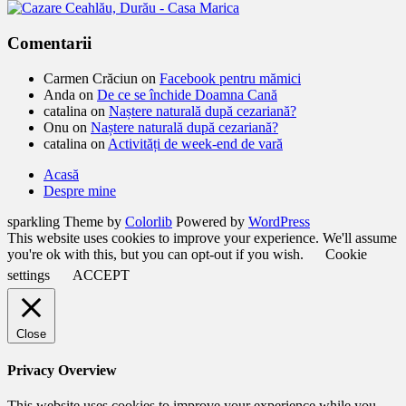
Comentarii
Carmen Crăciun
on
Facebook pentru mămici
Anda
on
De ce se închide Doamna Cană
catalina
on
Naștere naturală după cezariană?
Onu
on
Naștere naturală după cezariană?
catalina
on
Activități de week-end de vară
Acasă
Despre mine
sparkling Theme by
Colorlib
Powered by
WordPress
This website uses cookies to improve your experience. We'll assume
you're ok with this, but you can opt-out if you wish.
Cookie
settings
ACCEPT
Close
Privacy Overview
This website uses cookies to improve your experience while you