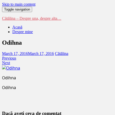
Skip to main content
Toggle navigation
Cătălina – Despre una, despre alta…
Acasă
Despre mine
Odihna
March 17, 2016
March 17, 2016
Cătălina
Previous
Next
Odihna
Odihna
Dacă aveţi ceva de comentat