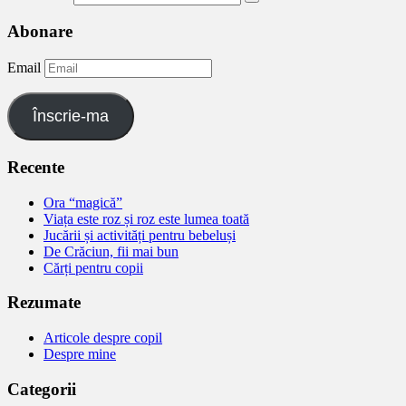
Abonare
Email
Înscrie-ma
Recente
Ora “magică”
Viața este roz și roz este lumea toată
Jucării și activități pentru bebeluși
De Crăciun, fii mai bun
Cărți pentru copii
Rezumate
Articole despre copil
Despre mine
Categorii