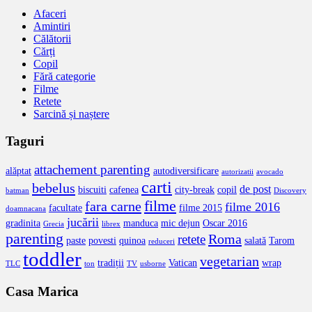
Afaceri
Amintiri
Călătorii
Cărți
Copil
Fără categorie
Filme
Retete
Sarcină și naștere
Taguri
attachement parenting
alăptat
autodiversificare
autorizatii
avocado
carti
bebelus
de post
biscuiti
cafenea
city-break
copil
batman
Discovery
filme
fara carne
filme 2016
facultate
filme 2015
doamnacana
jucării
gradinita
manduca
mic dejun
Oscar 2016
Grecia
librex
parenting
Roma
retete
paste
povesti
quinoa
salată
Tarom
reduceri
toddler
vegetarian
tradiții
Vatican
wrap
TLC
ton
TV
usborne
Casa Marica