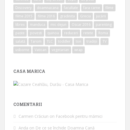
Discovery
doamnacana
facultate
fara carne
filme
filme 2015
filme 2016
gradinita
Grecia
jucării
librex
manduca
mic dejun
Oscar 2016
parenting
paste
povesti
quinoa
reduceri
retete
Roma
salată
Tarom
TLC
toddler
ton
tradiții
TV
usborne
Vatican
vegetarian
wrap
CASA MARICA
COMENTARII
Carmen Crăciun
on
Facebook pentru mămici
Anda
on
De ce se închide Doamna Cană