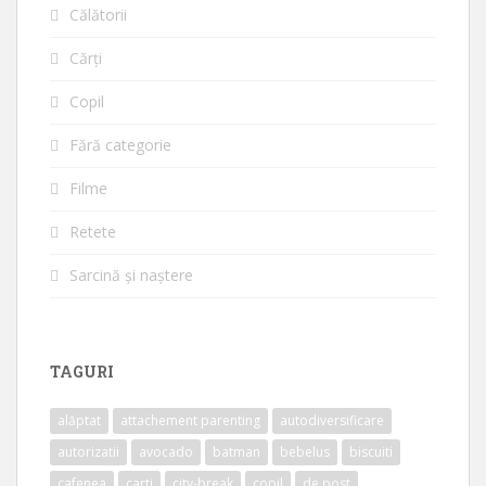
Călătorii
Cărți
Copil
Fără categorie
Filme
Retete
Sarcină și naștere
TAGURI
alăptat
attachement parenting
autodiversificare
autorizatii
avocado
batman
bebelus
biscuiti
cafenea
carti
city-break
copil
de post