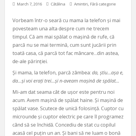
,
March 7, 2016
Cătălina
Amintiri
Fără categorie
Vorbeam într-o seară cu mama la telefon și mai
povesteam una alta despre cum ne trecem
timpul. Că am mai spălat o mașină de rufe, că
parcă nu se mai termină, cum sunt jucării prin
toată casa, că parcă tot fac mâncare…din astea,
de-ale părinției.
Și mama, la telefon, parcă zâmbea:
da, știu…așa e,
da…și voi erați trei…și n-aveam mașină de spălat…
Mi-am dat seama cât de ușor este pentru noi
acum. Avem mașină de spălat haine.
Și mașină de
spălat vase. Scutece de unică folosință. Cuptor cu
microunde și cuptor electric pe care îl programez
când să se închidă. Concediu de stat cu copilul
acasă cel puțin un an. Și bani să ne luam o bonă