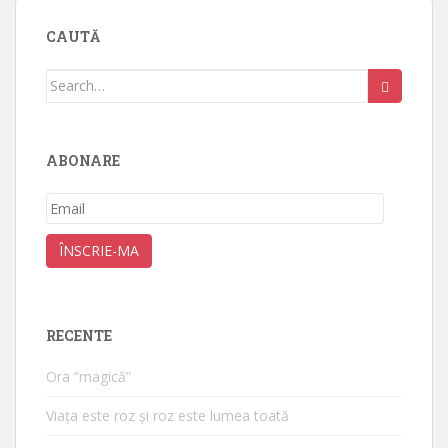
CAUTĂ
Search
for:
ABONARE
Email
ÎNSCRIE-MA
RECENTE
Ora “magică”
Viața este roz și roz este lumea toată