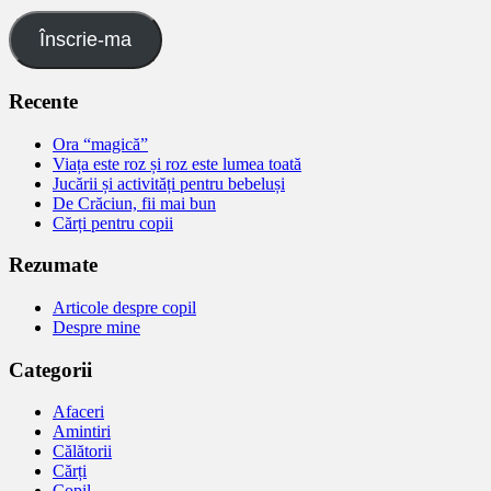
Înscrie-ma
Recente
Ora “magică”
Viața este roz și roz este lumea toată
Jucării și activități pentru bebeluși
De Crăciun, fii mai bun
Cărți pentru copii
Rezumate
Articole despre copil
Despre mine
Categorii
Afaceri
Amintiri
Călătorii
Cărți
Copil