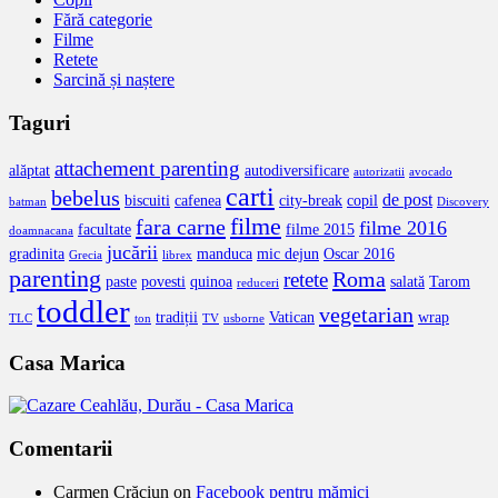
Fără categorie
Filme
Retete
Sarcină și naștere
Taguri
attachement parenting
alăptat
autodiversificare
autorizatii
avocado
carti
bebelus
de post
biscuiti
cafenea
city-break
copil
batman
Discovery
filme
fara carne
filme 2016
facultate
filme 2015
doamnacana
jucării
gradinita
manduca
mic dejun
Oscar 2016
Grecia
librex
parenting
Roma
retete
paste
povesti
quinoa
salată
Tarom
reduceri
toddler
vegetarian
tradiții
Vatican
wrap
TLC
ton
TV
usborne
Casa Marica
Comentarii
Carmen Crăciun
on
Facebook pentru mămici