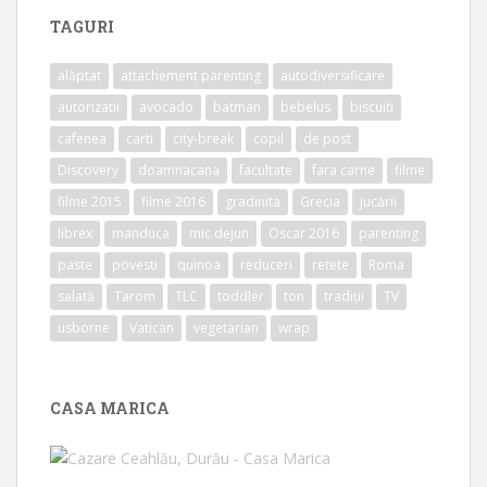
TAGURI
alăptat
attachement parenting
autodiversificare
autorizatii
avocado
batman
bebelus
biscuiti
cafenea
carti
city-break
copil
de post
Discovery
doamnacana
facultate
fara carne
filme
filme 2015
filme 2016
gradinita
Grecia
jucării
librex
manduca
mic dejun
Oscar 2016
parenting
paste
povesti
quinoa
reduceri
retete
Roma
salată
Tarom
TLC
toddler
ton
tradiții
TV
usborne
Vatican
vegetarian
wrap
CASA MARICA