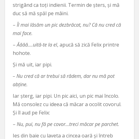
strigând ca toți indienii. Termin de șters, și mă
duc să mă spăl pe mâini.
–
Îl mai lăsăm un pic dezbrăcat, nu? Că nu cred că
mai face.
–
Ăăăă….uită-te la el
, apucă să zică Felix printre
hohote.
Și mă uit, iar pipi.
– Nu cred că ar trebui să râdem, dar nu mă pot
abține.
Iar șterg, iar pipi. Un pic aici, un pic mai încolo.
Mă consolez cu ideea că măcar a ocolit covorul.
Și îl aud pe Felix:
–
Nu, pui, nu fă pe covor…treci măcar pe parchet.
Ies din baie cu laveta a cincea oară și întreb