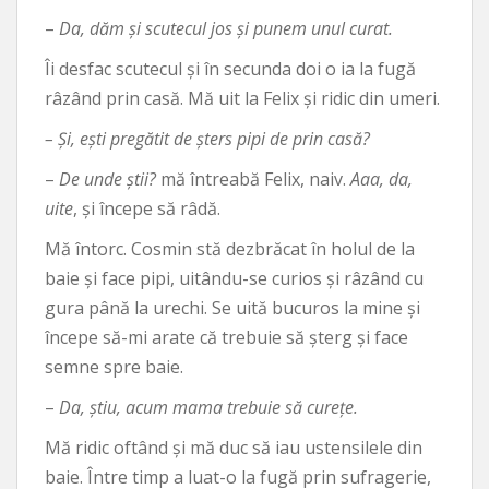
–
Da, dăm și scutecul jos și punem unul curat.
Îi desfac scutecul și în secunda doi o ia la fugă
râzând prin casă. Mă uit la Felix și ridic din umeri.
– Și, ești pregătit de șters pipi de prin casă?
–
De unde știi?
mă întreabă Felix, naiv.
Aaa, da,
uite
, și începe să râdă.
Mă întorc. Cosmin stă dezbrăcat în holul de la
baie și face pipi, uitându-se curios și râzând cu
gura până la urechi. Se uită bucuros la mine și
începe să-mi arate că trebuie să șterg și face
semne spre baie.
–
Da, știu, acum mama trebuie să curețe.
Mă ridic oftând și mă duc să iau ustensilele din
baie. Între timp a luat-o la fugă prin sufragerie,