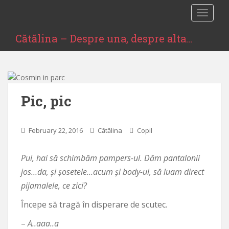
S
TOGGLE
k
i
Cătălina – Despre una, despre alta…
p
t
o
m
a
Pic, pic
i
n
c
February 22, 2016
Cătălina
Copil
o
n
Pui, hai să schimbăm pampers-ul. Dăm pantalonii
t
e
jos…da, și șosetele…acum și body-ul, să luam direct
n
pijamalele, ce zici?
t
Începe să tragă în disperare de scutec.
–
A..aaa..a