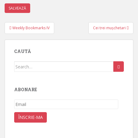
Post
Weekly Bookmarks IV
Cei trei mușchetari
navigation
CAUTĂ
Search
for:
ABONARE
Email
ÎNSCRIE-MA