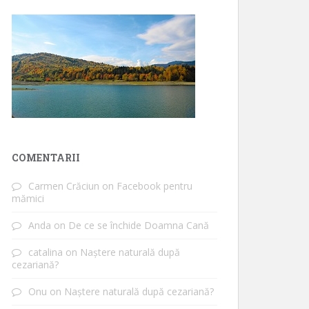
COMENTARII
Carmen Crăciun
on
Facebook pentru
mămici
Anda
on
De ce se închide Doamna Cană
catalina
on
Naștere naturală după
cezariană?
Onu
on
Naștere naturală după cezariană?