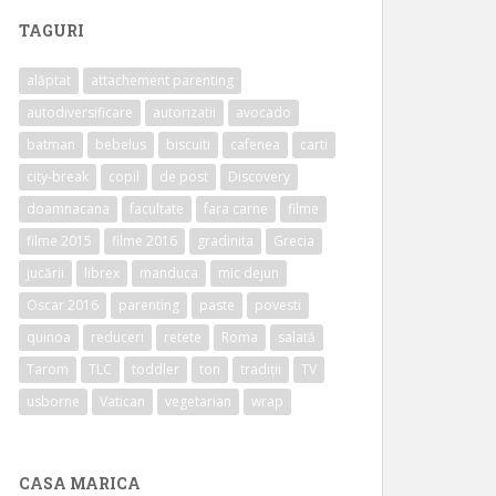
TAGURI
alăptat
attachement parenting
autodiversificare
autorizatii
avocado
batman
bebelus
biscuiti
cafenea
carti
city-break
copil
de post
Discovery
doamnacana
facultate
fara carne
filme
filme 2015
filme 2016
gradinita
Grecia
jucării
librex
manduca
mic dejun
Oscar 2016
parenting
paste
povesti
quinoa
reduceri
retete
Roma
salată
Tarom
TLC
toddler
ton
tradiții
TV
usborne
Vatican
vegetarian
wrap
CASA MARICA