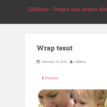
S
k
Cătălina – Despre una, despre alt
i
p
t
o
m
a
Wrap tesut
i
n
c
February 16, 2016
Cătălina
o
n
t
Previous
e
n
t