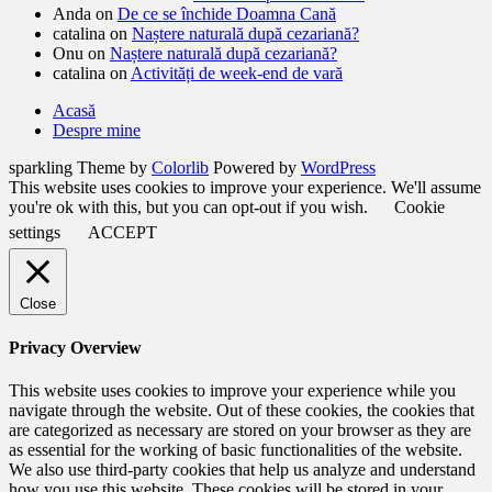
Anda
on
De ce se închide Doamna Cană
catalina
on
Naștere naturală după cezariană?
Onu
on
Naștere naturală după cezariană?
catalina
on
Activități de week-end de vară
Acasă
Despre mine
sparkling Theme by
Colorlib
Powered by
WordPress
This website uses cookies to improve your experience. We'll assume
you're ok with this, but you can opt-out if you wish.
Cookie
settings
ACCEPT
Close
Privacy Overview
This website uses cookies to improve your experience while you
navigate through the website. Out of these cookies, the cookies that
are categorized as necessary are stored on your browser as they are
as essential for the working of basic functionalities of the website.
We also use third-party cookies that help us analyze and understand
how you use this website. These cookies will be stored in your