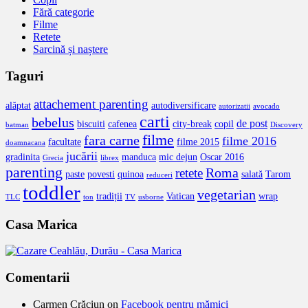
Fără categorie
Filme
Retete
Sarcină și naștere
Taguri
attachement parenting
alăptat
autodiversificare
autorizatii
avocado
carti
bebelus
de post
biscuiti
cafenea
city-break
copil
batman
Discovery
filme
fara carne
filme 2016
facultate
filme 2015
doamnacana
jucării
gradinita
manduca
mic dejun
Oscar 2016
Grecia
librex
parenting
Roma
retete
paste
povesti
quinoa
salată
Tarom
reduceri
toddler
vegetarian
tradiții
Vatican
wrap
TLC
ton
TV
usborne
Casa Marica
Comentarii
Carmen Crăciun
on
Facebook pentru mămici