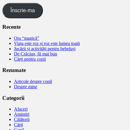
Înscrie-ma
Recente
Ora “magică”
Viața este roz și roz este lumea toată
Jucării și activități pentru bebeluși
De Crăciun, fii mai bun
Cărți pentru copii
Rezumate
Articole despre copil
Despre mine
Categorii
Afaceri
Amintiri
Călătorii
Cărți
Copil