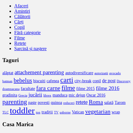
Afaceri
Amintiri
Călătorii
Cărți
Copil
Fără categorie
Filme
Retete
Sarcină și naștere
Taguri
attachement parenting
alăptat
autodiversificare
autorizatii
avocado
carti
bebelus
de post
biscuiti
cafenea
city-break
copil
batman
Discovery
filme
fara carne
filme 2016
facultate
filme 2015
doamnacana
jucării
gradinita
manduca
mic dejun
Oscar 2016
Grecia
librex
parenting
Roma
retete
paste
povesti
quinoa
salată
Tarom
reduceri
toddler
vegetarian
tradiții
Vatican
wrap
TLC
ton
TV
usborne
Casa Marica