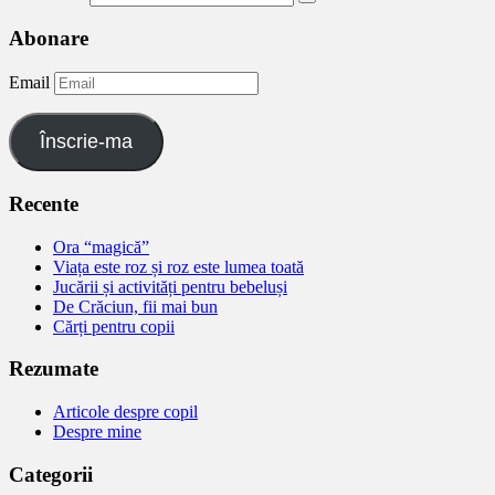
Abonare
Email
Înscrie-ma
Recente
Ora “magică”
Viața este roz și roz este lumea toată
Jucării și activități pentru bebeluși
De Crăciun, fii mai bun
Cărți pentru copii
Rezumate
Articole despre copil
Despre mine
Categorii