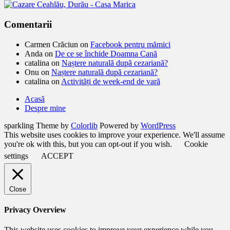
Comentarii
Carmen Crăciun
on
Facebook pentru mămici
Anda
on
De ce se închide Doamna Cană
catalina
on
Naștere naturală după cezariană?
Onu
on
Naștere naturală după cezariană?
catalina
on
Activități de week-end de vară
Acasă
Despre mine
sparkling Theme by
Colorlib
Powered by
WordPress
This website uses cookies to improve your experience. We'll assume
you're ok with this, but you can opt-out if you wish.
Cookie
settings
ACCEPT
Close
Privacy Overview
This website uses cookies to improve your experience while you