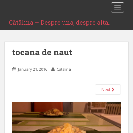
S
TOGGLE
k
i
Cătălina – Despre una, despre alta…
p
t
o
m
tocana de naut
a
i
n
January 21, 2016
Cătălina
c
o
n
Next
t
e
n
t