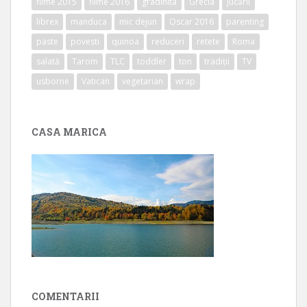
filme 2015
filme 2016
gradinita
Grecia
jucării
librex
manduca
mic dejun
Oscar 2016
parenting
paste
povesti
quinoa
reduceri
retete
Roma
salată
Tarom
TLC
toddler
ton
tradiții
TV
usborne
Vatican
vegetarian
wrap
CASA MARICA
COMENTARII