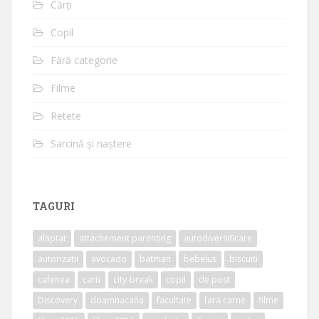
Cărți
Copil
Fără categorie
Filme
Retete
Sarcină și naștere
TAGURI
alăptat
attachement parenting
autodiversificare
autorizatii
avocado
batman
bebelus
biscuiti
cafenea
carti
city-break
copil
de post
Discovery
doamnacana
facultate
fara carne
filme