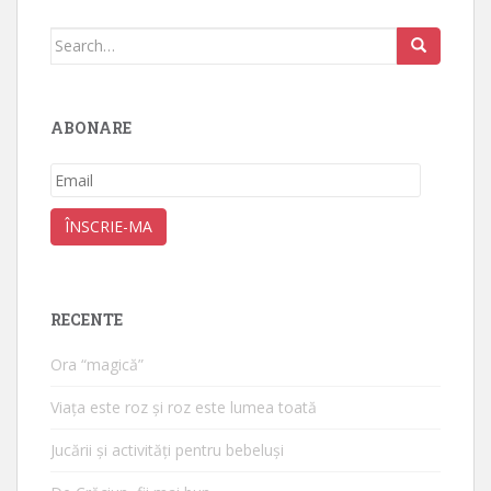
Search
for:
ABONARE
Email
ÎNSCRIE-MA
RECENTE
Ora “magică”
Viața este roz și roz este lumea toată
Jucării și activități pentru bebeluși