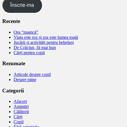
Înscrie-ma
Recente
Ora “magică”
Viața este roz și roz este lumea toată
Jucării și activități pentru bebeluși
De Crăciun, fii mai bun
Cărți pentru copii
Rezumate
Articole despre copil
Despre mine
Categorii
Afaceri
Amintiri
Călătorii
Cărți
Copil
Fără categorie