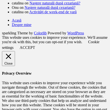
catalina
on
Naștere naturală după cezariană?
Onu
on
Naștere naturală după cezariană?
catalina
on
Activități de week-end de vară
Acasă
Despre mine
sparkling Theme by
Colorlib
Powered by
WordPress
This website uses cookies to improve your experience. We'll assume
you're ok with this, but you can opt-out if you wish.
Cookie
settings
ACCEPT
Close
Privacy Overview
This website uses cookies to improve your experience while you
navigate through the website. Out of these cookies, the cookies that
are categorized as necessary are stored on your browser as they are
as essential for the working of basic functionalities of the website.
We also use third-party cookies that help us analyze and understand
how you use this website. These cookies will be stored in your
browser only with your consent. You also have the option to opt-out