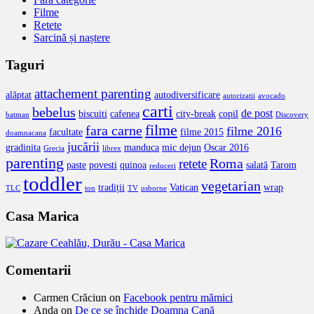
Filme
Retete
Sarcină și naștere
Taguri
attachement parenting
alăptat
autodiversificare
autorizatii
avocado
carti
bebelus
de post
biscuiti
cafenea
city-break
copil
batman
Discovery
filme
fara carne
filme 2016
facultate
filme 2015
doamnacana
jucării
gradinita
manduca
mic dejun
Oscar 2016
Grecia
librex
parenting
Roma
retete
paste
povesti
quinoa
salată
Tarom
reduceri
toddler
vegetarian
tradiții
Vatican
wrap
TLC
ton
TV
usborne
Casa Marica
Comentarii
Carmen Crăciun
on
Facebook pentru mămici
Anda
on
De ce se închide Doamna Cană