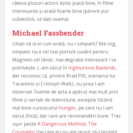
câteva plusuri actorii ăștia: joacă bine, în filme
interesante și arată foarte bine (părere pur
subiectivă, vă dați seama).
Michael Fassbender
Uitați-vă la el cum arată, nu-i simpatic? Mă rog,
simpatic nu e cel mai potrivit cuvânt pentru
Magneto cel tânăr, mai degrabă interesant i se
potrivește. L-am văzut în
Inglourious Basterds
,
dar recunosc că, printre Brad Pitt, scenariul lui
Tarantino și Cristoph Waltz, nu prea l-am
observat. Înainte de asta a apărut mai mult prin
filme și seriale de televiziune, excepție făcând
mai bine-cunoscutul
Hunger
,
pe care nu l-am
văzut (încă), dar care are recomandări bune. Trec
uşor peste
A Dangerous Method
,
The
Counselor
(pe care eu nu am reuşit să-l termin)