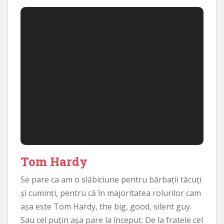
Tom Hardy
Se pare ca am o slăbiciune pentru bărbații tăcuți
și cuminți, pentru că în majoritatea rolurilor cam
așa este Tom Hardy, the big, good, silent guy.
Sau cel puţin aşa pare la început. De la fratele cel