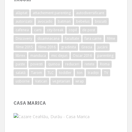
alăptat
attachement parenting
autodiversificare
autorizatii
avocado
batman
bebelus
biscuiti
cafenea
carti
city-break
copil
de post
Discovery
doamnacana
facultate
fara carne
filme
filme 2015
filme 2016
gradinita
Grecia
jucării
librex
manduca
mic dejun
Oscar 2016
parenting
paste
povesti
quinoa
reduceri
retete
Roma
salată
Tarom
TLC
toddler
ton
tradiții
TV
usborne
Vatican
vegetarian
wrap
CASA MARICA