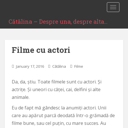
S
TOGGLE
k
i
Cătălina – Despre una, despre alta…
p
t
o
m
Filme cu actori
a
i
n
January 17, 2016
Cătălina
Filme
c
o
Da, da, știu. Toate filmele sunt cu actori. Și
n
t
actrițe. Și uneori cu căței, cai, delfini și alte
e
animale.
n
Eu de fapt mă gândesc la anumiți actori. Unii
t
care au apărut parcă deodată într-o grămadă de
filme bune, sau cel puțin, cu mare succes. Au