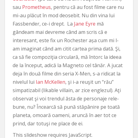
sau
Prometheus
, pentru că au fost filme care nu
mi-au plăcut în mod deosebit. Nu din vina lui
Fassbender, ce-i drept. La
Jane Eyre
mă
gândeam mai devreme când am scris că e
interesant, este fix un Rochester așa cum mi l-
am imaginat când am citit cartea prima dată. Şi,
ca să fie compoziţia circulară, mă întorc la ideea
de la început, adică la Magneto cel tânăr. A jucat
deja în două filme din seria X-Men, s-a ridicat la
nivelul lui
Ian McKellen
, şi i-a reuşit un “rău”
simpatizabil (likable villain, ar zice englezul). Aţi
observat şi voi trendul ăsta de personaje rele-
bune, nu? Încearcă să pună stăpânire pe toată
planeta, omoară oameni, aruncă în aer tot ce
prind, dar totuşi ne place de ei.
This slideshow requires JavaScript.