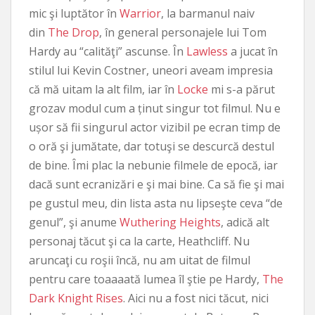
mic şi luptător în
Warrior
, la barmanul naiv
din
The Drop
, în general personajele lui Tom
Hardy au “calităţi” ascunse. În
Lawless
a jucat în
stilul lui Kevin Costner, uneori aveam impresia
că mă uitam la alt film, iar în
Locke
mi s-a părut
grozav modul cum a ținut singur tot filmul. Nu e
ușor să fii singurul actor vizibil pe ecran timp de
o oră şi jumătate, dar totuşi se descurcă destul
de bine. Îmi plac la nebunie filmele de epocă, iar
dacă sunt ecranizări e şi mai bine. Ca să fie şi mai
pe gustul meu, din lista asta nu lipseşte ceva “de
genul”, şi anume
Wuthering Heights
, adică alt
personaj tăcut şi ca la carte, Heathcliff. Nu
aruncaţi cu roşii încă, nu am uitat de filmul
pentru care toaaaată lumea îl ştie pe Hardy,
The
Dark Knight Rises
. Aici nu a fost nici tăcut, nici