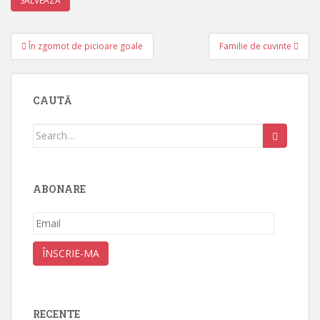
Post
În zgomot de picioare goale
Familie de cuvinte
navigation
CAUTĂ
Search
for:
ABONARE
Email
ÎNSCRIE-MA
RECENTE