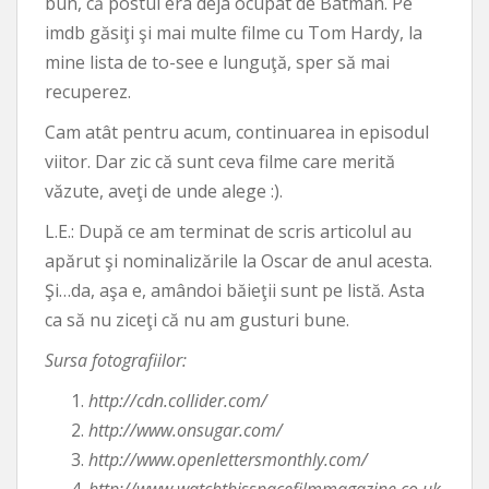
bun, că postul era deja ocupat de Batman. Pe
imdb găsiţi şi mai multe filme cu Tom Hardy, la
mine lista de to-see e lunguţă, sper să mai
recuperez.
Cam atât pentru acum, continuarea in episodul
viitor. Dar zic că sunt ceva filme care merită
văzute, aveţi de unde alege :).
L.E.: După ce am terminat de scris articolul au
apărut şi nominalizările la Oscar de anul acesta.
Şi…da, aşa e, amândoi băieţii sunt pe listă. Asta
ca să nu ziceţi că nu am gusturi bune.
Sursa fotografiilor:
http://cdn.collider.com/
http://www.onsugar.com/
http://www.openlettersmonthly.com/
http://www.watchthisspacefilmmagazine.co.uk