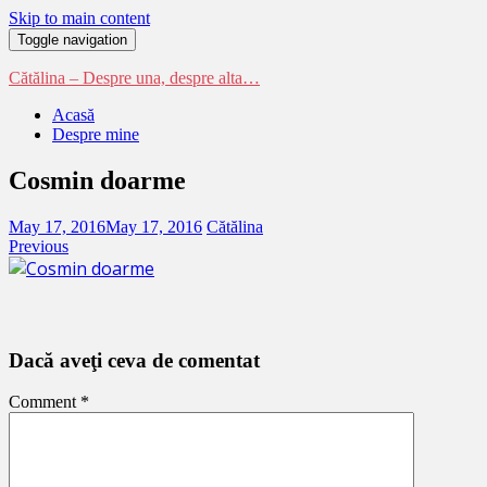
Skip to main content
Toggle navigation
Cătălina – Despre una, despre alta…
Acasă
Despre mine
Cosmin doarme
May 17, 2016
May 17, 2016
Cătălina
Previous
Dacă aveţi ceva de comentat
Comment
*