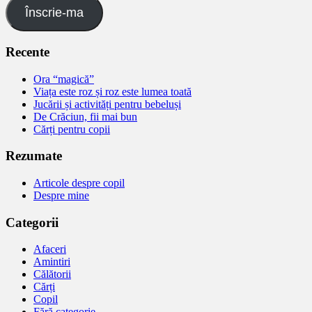
Înscrie-ma
Recente
Ora “magică”
Viața este roz și roz este lumea toată
Jucării și activități pentru bebeluși
De Crăciun, fii mai bun
Cărți pentru copii
Rezumate
Articole despre copil
Despre mine
Categorii
Afaceri
Amintiri
Călătorii
Cărți
Copil
Fără categorie