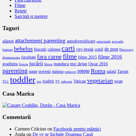
Filme
Retete
Sarcină și naștere
Taguri
attachement parenting
alăptat
autodiversificare
autorizatii
avocado
carti
bebelus
de post
biscuiti
cafenea
city-break
copil
batman
Discovery
filme
fara carne
filme 2016
facultate
filme 2015
doamnacana
jucării
gradinita
manduca
mic dejun
Oscar 2016
Grecia
librex
parenting
Roma
retete
paste
povesti
quinoa
salată
Tarom
reduceri
toddler
vegetarian
tradiții
Vatican
wrap
TLC
ton
TV
usborne
Casa Marica
Comentarii
Carmen Crăciun
on
Facebook pentru mămici
Anda
on
De ce se închide Doamna Cană