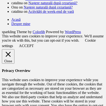
catalina
on
Naștere naturală după cezariană?
Onu
on
Naștere naturală după cezariană?
catalina
on
Activități de week-end de vară
Acasă
Despre mine
sparkling Theme by
Colorlib
Powered by
WordPress
This website uses cookies to improve your experience. We'll assume
you're ok with this, but you can opt-out if you wish.
Cookie
settings
ACCEPT
Close
Privacy Overview
This website uses cookies to improve your experience while you
navigate through the website. Out of these cookies, the cookies that
are categorized as necessary are stored on your browser as they are
as essential for the working of basic functionalities of the website.
We also use third-party cookies that help us analyze and understand
how you use this website. These cookies will be stored in your
browser only with your consent. You also have the option to opt-out