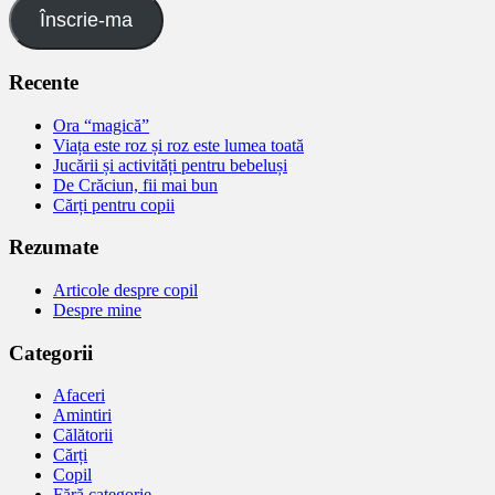
Înscrie-ma
Recente
Ora “magică”
Viața este roz și roz este lumea toată
Jucării și activități pentru bebeluși
De Crăciun, fii mai bun
Cărți pentru copii
Rezumate
Articole despre copil
Despre mine
Categorii
Afaceri
Amintiri
Călătorii
Cărți
Copil
Fără categorie