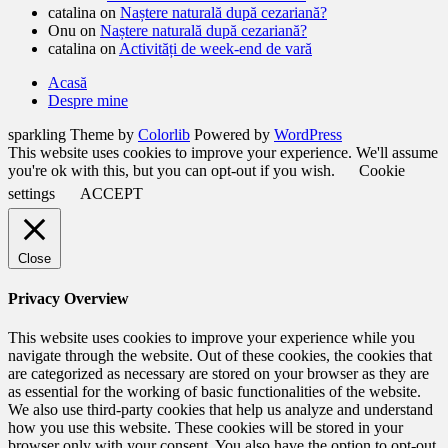
catalina
on
Naștere naturală după cezariană?
Onu
on
Naștere naturală după cezariană?
catalina
on
Activități de week-end de vară
Acasă
Despre mine
sparkling Theme by
Colorlib
Powered by
WordPress
This website uses cookies to improve your experience. We'll assume
you're ok with this, but you can opt-out if you wish.
Cookie
settings
ACCEPT
Close
Privacy Overview
This website uses cookies to improve your experience while you
navigate through the website. Out of these cookies, the cookies that
are categorized as necessary are stored on your browser as they are
as essential for the working of basic functionalities of the website.
We also use third-party cookies that help us analyze and understand
how you use this website. These cookies will be stored in your
browser only with your consent. You also have the option to opt-out