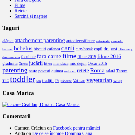
Filme
Retete
Sarcină și naștere
Taguri
attachement parenting
alăptat
autodiversificare
autorizatii
avocado
carti
bebelus
de post
biscuiti
cafenea
city-break
copil
batman
Discovery
filme
fara carne
filme 2016
facultate
filme 2015
doamnacana
jucării
gradinita
manduca
mic dejun
Oscar 2016
Grecia
librex
parenting
Roma
retete
paste
povesti
quinoa
salată
Tarom
reduceri
toddler
vegetarian
tradiții
Vatican
wrap
TLC
ton
TV
usborne
Casa Marica
Comentarii
Carmen Crăciun
on
Facebook pentru mămici
Anda
on
De ce se închide Doamna Cană